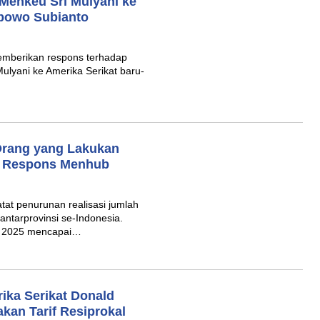
 Menkeu Sri Mulyani ke
abowo Subianto
emberikan respons terhadap
Mulyani ke Amerika Serikat baru-
Orang yang Lakukan
ni Respons Menhub
t penurunan realisasi jumlah
ntarprovinsi se-Indonesia.
an 2025 mencapai…
ika Serikat Donald
kan Tarif Resiprokal