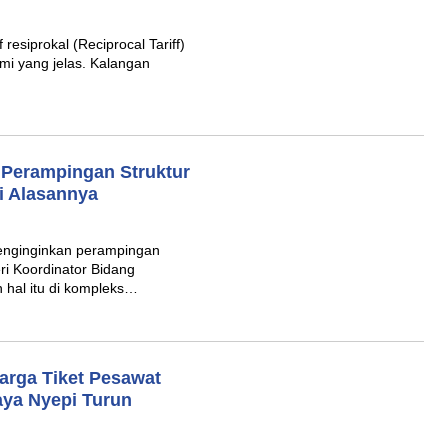
esiprokal (Reciprocal Tariff)
omi yang jelas. Kalangan
 Perampingan Struktur
i Alasannya
enginginkan perampingan
ri Koordinator Bidang
 hal itu di kompleks…
Harga Tiket Pesawat
Raya Nyepi Turun