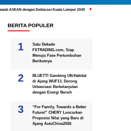
ijawab ASEAN dengan Deklarasi Kuala Lumpur 2045
Prabowo Subianto 
BERITA POPULER
Satu Dekade
FXTRADING.com, Siap
Menuju Fase Pertumbuhan
Berikutnya
BLUETTI Gandeng UN-Habitat
di Ajang WUF13, Dorong
Urbanisasi Berkelanjutan
dengan Energi Bersih
“For Family, Towards a Better
Future!” CHERY Luncurkan
Proposisi Nilai yang Baru di
Ajang AutoChina2026