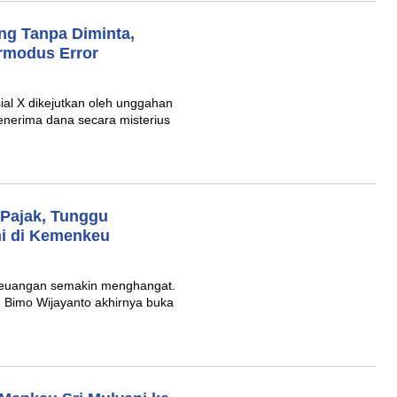
ng Tanpa Diminta,
rmodus Error
al X dikejutkan oleh unggahan
enerima dana secara misterius
 Pajak, Tunggu
ani di Kemenkeu
Keuangan semakin menghangat.
, Bimo Wijayanto akhirnya buka