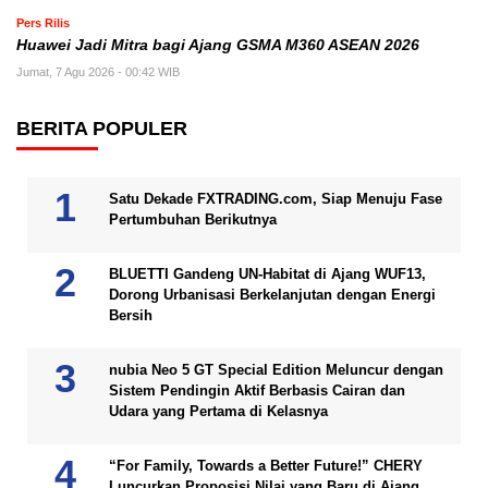
Pers Rilis
Huawei Jadi Mitra bagi Ajang GSMA M360 ASEAN 2026
Jumat, 7 Agu 2026 - 00:42 WIB
BERITA POPULER
Satu Dekade FXTRADING.com, Siap Menuju Fase
Pertumbuhan Berikutnya
BLUETTI Gandeng UN-Habitat di Ajang WUF13,
Dorong Urbanisasi Berkelanjutan dengan Energi
Bersih
nubia Neo 5 GT Special Edition Meluncur dengan
Sistem Pendingin Aktif Berbasis Cairan dan
Udara yang Pertama di Kelasnya
“For Family, Towards a Better Future!” CHERY
Luncurkan Proposisi Nilai yang Baru di Ajang