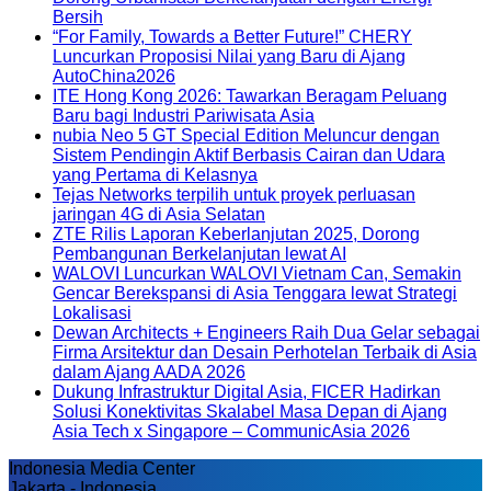
Bersih
“For Family, Towards a Better Future!” CHERY
Luncurkan Proposisi Nilai yang Baru di Ajang
AutoChina2026
ITE Hong Kong 2026: Tawarkan Beragam Peluang
Baru bagi Industri Pariwisata Asia
nubia Neo 5 GT Special Edition Meluncur dengan
Sistem Pendingin Aktif Berbasis Cairan dan Udara
yang Pertama di Kelasnya
Tejas Networks terpilih untuk proyek perluasan
jaringan 4G di Asia Selatan
ZTE Rilis Laporan Keberlanjutan 2025, Dorong
Pembangunan Berkelanjutan lewat AI
WALOVI Luncurkan WALOVI Vietnam Can, Semakin
Gencar Berekspansi di Asia Tenggara lewat Strategi
Lokalisasi
Dewan Architects + Engineers Raih Dua Gelar sebagai
Firma Arsitektur dan Desain Perhotelan Terbaik di Asia
dalam Ajang AADA 2026
Dukung Infrastruktur Digital Asia, FICER Hadirkan
Solusi Konektivitas Skalabel Masa Depan di Ajang
Asia Tech x Singapore – CommunicAsia 2026
Indonesia Media Center
Jakarta - Indonesia