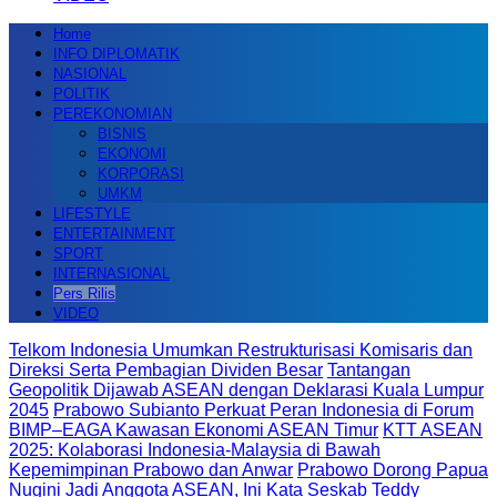
Home
INFO DIPLOMATIK
NASIONAL
POLITIK
PEREKONOMIAN
BISNIS
EKONOMI
KORPORASI
UMKM
LIFESTYLE
ENTERTAINMENT
SPORT
INTERNASIONAL
Pers Rilis
VIDEO
Telkom Indonesia Umumkan Restrukturisasi Komisaris dan
Direksi Serta Pembagian Dividen Besar
Tantangan
Geopolitik Dijawab ASEAN dengan Deklarasi Kuala Lumpur
2045
Prabowo Subianto Perkuat Peran Indonesia di Forum
BIMP–EAGA Kawasan Ekonomi ASEAN Timur
KTT ASEAN
2025: Kolaborasi Indonesia-Malaysia di Bawah
Kepemimpinan Prabowo dan Anwar
Prabowo Dorong Papua
Nugini Jadi Anggota ASEAN, Ini Kata Seskab Teddy