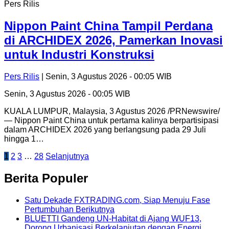
Pers Rilis
Nippon Paint China Tampil Perdana
di ARCHIDEX 2026, Pamerkan Inovasi
untuk Industri Konstruksi
Pers Rilis
| Senin, 3 Agustus 2026 - 00:05 WIB
Senin, 3 Agustus 2026 - 00:05 WIB
KUALA LUMPUR, Malaysia, 3 Agustus 2026 /PRNewswire/
— Nippon Paint China untuk pertama kalinya berpartisipasi
dalam ARCHIDEX 2026 yang berlangsung pada 29 Juli
hingga 1…
Paginasi
1
2
3
…
28
Selanjutnya
pos
Berita Populer
Satu Dekade FXTRADING.com, Siap Menuju Fase
Pertumbuhan Berikutnya
BLUETTI Gandeng UN-Habitat di Ajang WUF13,
Dorong Urbanisasi Berkelanjutan dengan Energi