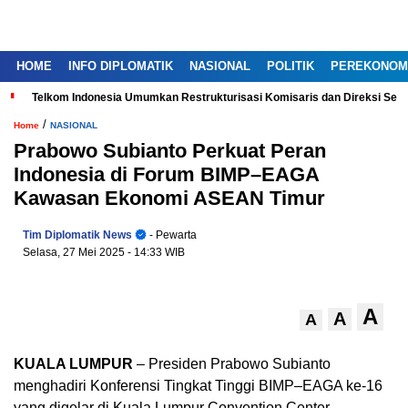
HOME
INFO DIPLOMATIK
NASIONAL
POLITIK
PEREKONOM
Telkom Indonesia Umumkan Restrukturisasi Komisaris dan Direksi Ser
/
Home
NASIONAL
Prabowo Subianto Perkuat Peran
Indonesia di Forum BIMP–EAGA
Kawasan Ekonomi ASEAN Timur
Tim Diplomatik News
- Pewarta
Selasa, 27 Mei 2025
- 14:33 WIB
A
A
A
KUALA LUMPUR
– Presiden Prabowo Subianto
menghadiri Konferensi Tingkat Tinggi BIMP–EAGA ke-16
yang digelar di Kuala Lumpur Convention Center.