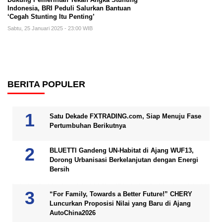
Indonesia, BRI Peduli Salurkan Bantuan
‘Cegah Stunting Itu Penting’
Sabtu, 25 Januari 2025 - 23:00 WIB
BERITA POPULER
Satu Dekade FXTRADING.com, Siap Menuju Fase
Pertumbuhan Berikutnya
BLUETTI Gandeng UN-Habitat di Ajang WUF13,
Dorong Urbanisasi Berkelanjutan dengan Energi
Bersih
“For Family, Towards a Better Future!” CHERY
Luncurkan Proposisi Nilai yang Baru di Ajang
AutoChina2026