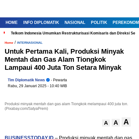
HOME
INFO DIPLOMATIK
NASIONAL
POLITIK
PEREKONOM
Telkom Indonesia Umumkan Restrukturisasi Komisaris dan Direksi Ser
/
Home
INTERNASIONAL
Untuk Pertama Kali, Produksi Minyak
Mentah dan Gas Alam Tiongkok
Lampaui 400 Juta Ton Setara Minyak
Tim Diplomatik News
- Pewarta
Rabu, 29 Januari 2025
- 10:40 WIB
Produksi minyak mentah dan gas alam Tiongkok melampaui 400 juta ton.
(Pixabay.com/SatyaPrem)
A
A
A
BUSINESSTODAY.ID
– Produksi minyak mentah dan gas