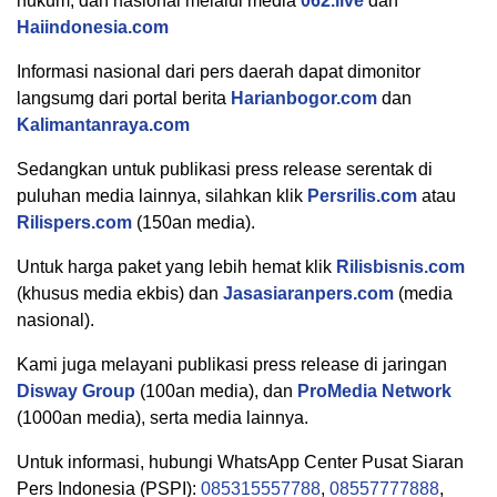
hukum, dan nasional melalui media
062.live
dan
Haiindonesia.com
Informasi nasional dari pers daerah dapat dimonitor
langsumg dari portal berita
Harianbogor.com
dan
Kalimantanraya.com
Sedangkan untuk publikasi press release serentak di
puluhan media lainnya, silahkan klik
Persrilis.com
atau
Rilispers.com
(150an media).
Untuk harga paket yang lebih hemat klik
Rilisbisnis.com
(khusus media ekbis) dan
Jasasiaranpers.com
(media
nasional).
Kami juga melayani publikasi press release di jaringan
Disway Group
(100an media), dan
ProMedia Network
(1000an media), serta media lainnya.
Untuk informasi, hubungi WhatsApp Center Pusat Siaran
Pers Indonesia (PSPI):
085315557788
,
08557777888
,