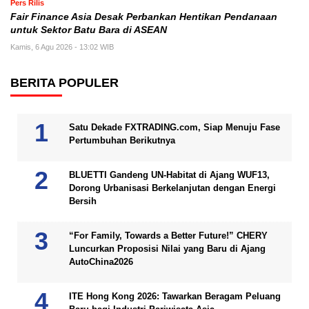
Pers Rilis
Fair Finance Asia Desak Perbankan Hentikan Pendanaan
untuk Sektor Batu Bara di ASEAN
Kamis, 6 Agu 2026 - 13:02 WIB
BERITA POPULER
Satu Dekade FXTRADING.com, Siap Menuju Fase
Pertumbuhan Berikutnya
BLUETTI Gandeng UN-Habitat di Ajang WUF13,
Dorong Urbanisasi Berkelanjutan dengan Energi
Bersih
“For Family, Towards a Better Future!” CHERY
Luncurkan Proposisi Nilai yang Baru di Ajang
AutoChina2026
ITE Hong Kong 2026: Tawarkan Beragam Peluang