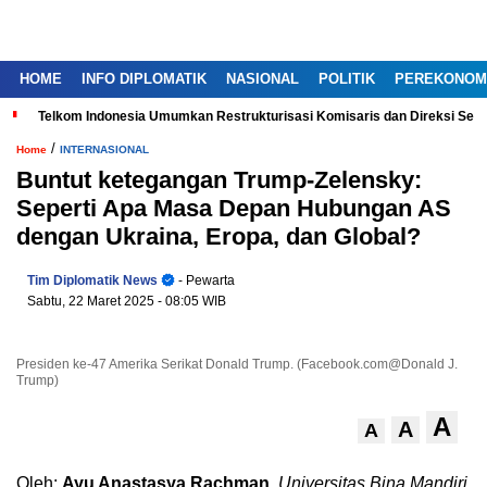
HOME
INFO DIPLOMATIK
NASIONAL
POLITIK
PEREKONOM
Telkom Indonesia Umumkan Restrukturisasi Komisaris dan Direksi Ser
/
Home
INTERNASIONAL
Buntut ketegangan Trump-Zelensky:
Seperti Apa Masa Depan Hubungan AS
dengan Ukraina, Eropa, dan Global?
Tim Diplomatik News
- Pewarta
Sabtu, 22 Maret 2025
- 08:05 WIB
Presiden ke-47 Amerika Serikat Donald Trump. (Facebook.com@Donald J.
Trump)
A
A
A
Oleh:
Ayu Anastasya Rachman
,
Universitas Bina Mandiri