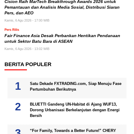
Cision Raih MarTech Breakthrough Awards 2026 untuk
Pemantauan dan Analisis Media Sosial, Distribusi Siaran
Pers, dan AEO
Kamis, 6 Agu 2026 - 17:00 WIB
Pers Rilis
Fair Finance Asia Desak Perbankan Hentikan Pendanaan
untuk Sektor Batu Bara di ASEAN
Kamis, 6 Agu 2026 - 13:02 WIB
BERITA POPULER
Satu Dekade FXTRADING.com, Siap Menuju Fase
Pertumbuhan Berikutnya
BLUETTI Gandeng UN-Habitat di Ajang WUF13,
Dorong Urbanisasi Berkelanjutan dengan Energi
Bersih
“For Family, Towards a Better Future!” CHERY