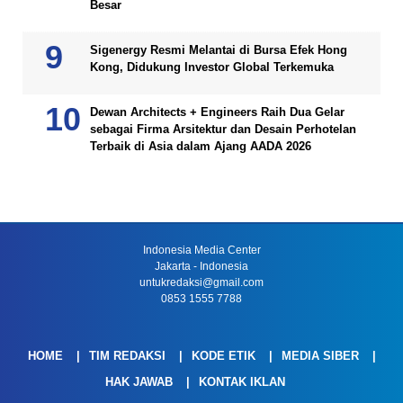
Besar
Sigenergy Resmi Melantai di Bursa Efek Hong
Kong, Didukung Investor Global Terkemuka
Dewan Architects + Engineers Raih Dua Gelar
sebagai Firma Arsitektur dan Desain Perhotelan
Terbaik di Asia dalam Ajang AADA 2026
Indonesia Media Center
Jakarta - Indonesia
untukredaksi@gmail.com
0853 1555 7788
HOME
TIM REDAKSI
KODE ETIK
MEDIA SIBER
HAK JAWAB
KONTAK IKLAN