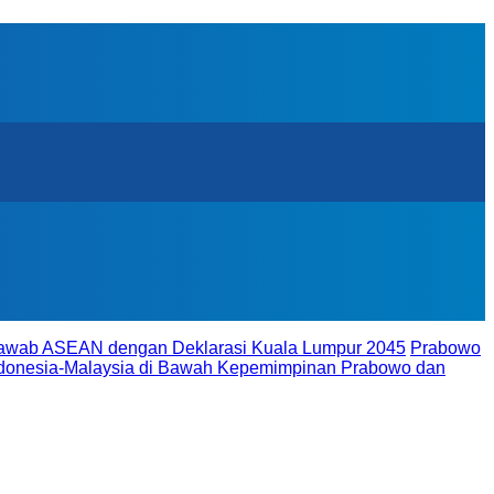
ijawab ASEAN dengan Deklarasi Kuala Lumpur 2045
Prabowo
donesia-Malaysia di Bawah Kepemimpinan Prabowo dan