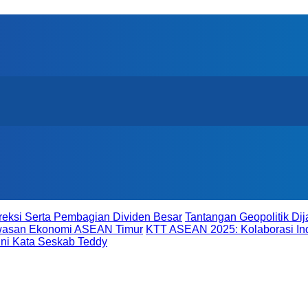
reksi Serta Pembagian Dividen Besar
Tantangan Geopolitik D
awasan Ekonomi ASEAN Timur
KTT ASEAN 2025: Kolaborasi In
ni Kata Seskab Teddy