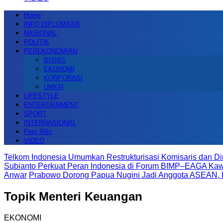
Home
INFO DIPLOMATIK
NASIONAL
POLITIK
PEREKONOMIAN
BISNIS
EKONOMI
KORPORASI
UMKM
LIFESTYLE
ENTERTAINMENT
SPORT
INTERNASIONAL
Pers Rilis
VIDEO
Telkom Indonesia Umumkan Restrukturisasi Komisaris dan Di
Subianto Perkuat Peran Indonesia di Forum BIMP–EAGA K
Anwar
Prabowo Dorong Papua Nugini Jadi Anggota ASEAN, I
Topik
Menteri Keuangan
EKONOMI