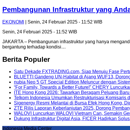
Pembangunan Infrastruktur yang An
EKONOMI
| Senin, 24 Februari 2025 - 11:52 WIB
Senin, 24 Februari 2025 - 11:52 WIB
JAKARTA – Pembangunan infrastruktur yang hanya mengand
bergantung terhadap kondisi…
Berita Populer
Satu Dekade FXTRADING.com, Siap Menuju Fase Pert
BLUETTI Gandeng UN-Habitat di Ajang WUF13, Dorong 
nubia Neo 5 GT Special Edition Meluncur dengan Siste
“For Family, Towards a Better Future!” CHERY Luncurka
ITE Hong Kong 2026: Tawarkan Beragam Peluang Baru ba
Telkom Indonesia Umumkan Restrukturisasi Komisaris d
Sigenergy Resmi Melantai di Bursa Efek Hong Kong, Di
ZTE Rilis Laporan Keberlanjutan 2025, Dorong Pembang
WALOVI Luncurkan WALOVI Vietnam Can, Semakin Gencar
Dukung Infrastruktur Digital Asia, FICER Hadirkan Sol
Indonesia Media Center