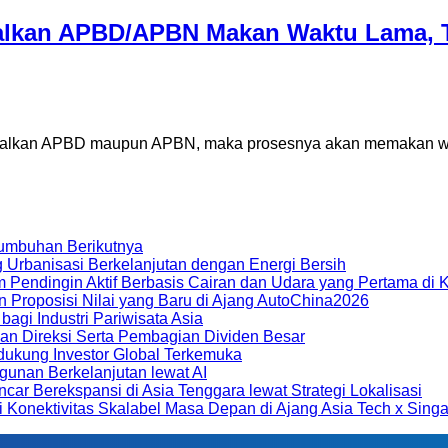
dalkan APBD/APBN Makan Waktu Lama, 
alkan APBD maupun APBN, maka prosesnya akan memakan wak
umbuhan Berikutnya
Urbanisasi Berkelanjutan dengan Energi Bersih
m Pendingin Aktif Berbasis Cairan dan Udara yang Pertama di 
n Proposisi Nilai yang Baru di Ajang AutoChina2026
gi Industri Pariwisata Asia
an Direksi Serta Pembagian Dividen Besar
dukung Investor Global Terkemuka
unan Berkelanjutan lewat AI
 Berekspansi di Asia Tenggara lewat Strategi Lokalisasi
usi Konektivitas Skalabel Masa Depan di Ajang Asia Tech x Si