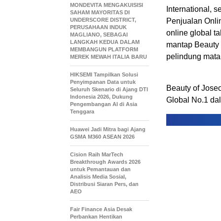
MONDEVITA MENGAKUISISI
International, 
SAHAM MAYORITAS DI
UNDERSCORE DISTRICT,
Penjualan Onlin
PERUSAHAAN INDUK
online global 
MAGLIANO, SEBAGAI
LANGKAH KEDUA DALAM
mantap Beauty 
MEMBANGUN PLATFORM
pelindung matah
MEREK MEWAH ITALIA BARU
HIKSEMI Tampilkan Solusi
Penyimpanan Data untuk
Beauty of Jose
Seluruh Skenario di Ajang DTI
Indonesia 2026, Dukung
Global No.1 dal
Pengembangan AI di Asia
Tenggara
Huawei Jadi Mitra bagi Ajang
GSMA M360 ASEAN 2026
Cision Raih MarTech
Breakthrough Awards 2026
untuk Pemantauan dan
Analisis Media Sosial,
Distribusi Siaran Pers, dan
AEO
Fair Finance Asia Desak
Perbankan Hentikan