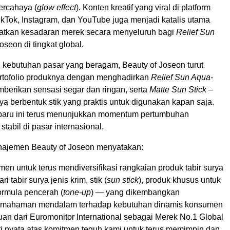
ercahaya (
glow effect
). Konten kreatif yang viral di platform
 TikTok, Instagram, dan YouTube juga menjadi katalis utama
atkan kesadaran merek secara menyeluruh bagi
Relief Sun
oseon di tingkat global.
kebutuhan pasar yang beragam, Beauty of Joseon turut
rtofolio produknya dengan menghadirkan
Relief Sun Aqua-
erikan sensasi segar dan ringan, serta
Matte Sun Stick
–
rya berbentuk stik yang praktis untuk digunakan kapan saja.
baru ini terus menunjukkan momentum pertumbuhan
stabil di pasar internasional.
najemen Beauty of Joseon menyatakan:
en untuk terus mendiversifikasi rangkaian produk tabir surya
i tabir surya jenis krim, stik (
sun stick
), produk khusus untuk
ormula pencerah (
tone-up
) — yang dikembangkan
emahaman mendalam terhadap kebutuhan dinamis konsumen
an dari Euromonitor International sebagai Merek No.1 Global
ti nyata atas komitmen teguh kami untuk terus memimpin dan