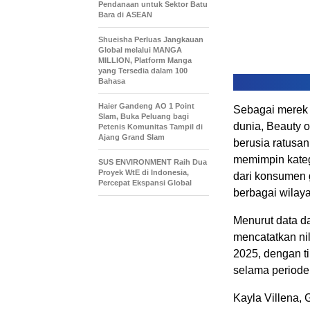
Pendanaan untuk Sektor Batu
Bara di ASEAN
Shueisha Perluas Jangkauan
Global melalui MANGA
MILLION, Platform Manga
yang Tersedia dalam 100
Bahasa
Haier Gandeng AO 1 Point
Sebagai merek 
Slam, Buka Peluang bagi
dunia, Beauty 
Petenis Komunitas Tampil di
Ajang Grand Slam
berusia ratusan
memimpin katego
SUS ENVIRONMENT Raih Dua
Proyek WtE di Indonesia,
dari konsumen g
Percepat Ekspansi Global
berbagai wilaya
Menurut data da
mencatatkan nil
2025, dengan 
selama periode
Kayla Villena, 