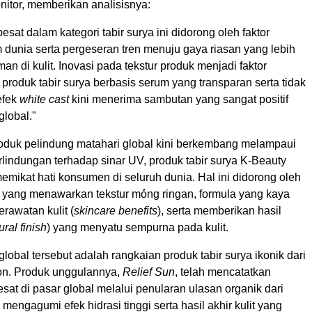
nitor, memberikan analisisnya:
sat dalam kategori tabir surya ini didorong oleh faktor
 dunia serta pergeseran tren menuju gaya riasan yang lebih
an di kulit. Inovasi pada tekstur produk menjadi faktor
produk tabir surya berbasis serum yang transparan serta tidak
efek
white cast
kini menerima sambutan yang sangat positif
global."
roduk pelindung matahari global kini berkembang melampaui
rlindungan terhadap sinar UV, produk tabir surya K-Beauty
mikat hati konsumen di seluruh dunia. Hal ini didorong oleh
yang menawarkan tekstur mỏng ringan, formula yang kaya
rawatan kulit (
skincare benefits
), serta memberikan hasil
ural finish
) yang menyatu sempurna pada kulit.
lobal tersebut adalah rangkaian produk tabir surya ikonik dari
on. Produk unggulannya,
Relief Sun
, telah mencatatkan
at di pasar global melalui penularan ulasan organik dari
engagumi efek hidrasi tinggi serta hasil akhir kulit yang