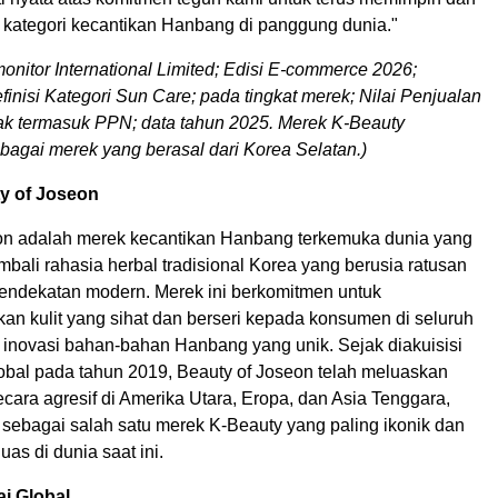
kategori kecantikan Hanbang di panggung dunia."
nitor International Limited; Edisi E-commerce 2026;
inisi Kategori Sun Care; pada tingkat merek; Nilai Penjualan
idak termasuk PPN; data tahun 2025. Merek K-Beauty
ebagai merek yang berasal dari Korea Selatan.)
y of Joseon
on adalah merek kecantikan Hanbang terkemuka dunia yang
bali rahasia herbal tradisional Korea yang berusia ratusan
pendekatan modern. Merek ini berkomitmen untuk
n kulit yang sihat dan berseri kepada konsumen di seluruh
 inovasi bahan-bahan Hanbang yang unik. Sejak diakuisisi
obal pada tahun 2019, Beauty of Joseon telah meluaskan
ara agresif di Amerika Utara, Eropa, dan Asia Tenggara,
sebagai salah satu merek K-Beauty yang paling ikonik dan
uas di dunia saat ini.
i Global