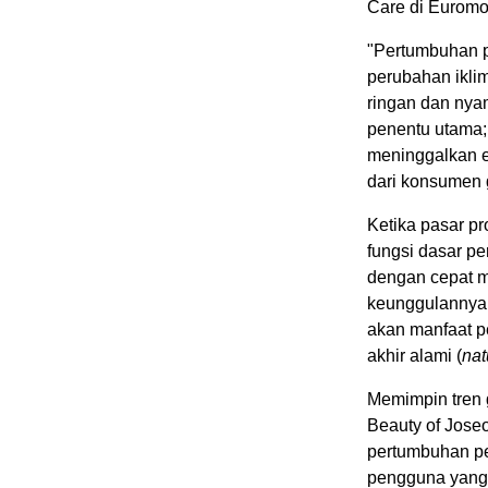
Care di Euromo
"Pertumbuhan pe
perubahan iklim
ringan dan nyam
penentu utama; 
meninggalkan 
dari konsumen 
Ketika pasar p
fungsi dasar pe
dengan cepat me
keunggulannya 
akan manfaat pe
akhir alami (
nat
Memimpin tren g
Beauty of Jose
pertumbuhan pes
pengguna yang m