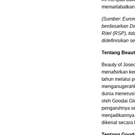
memartabatkan 
(Sumber: Euromo
berdasarkan Def
Ritel (RSP), t
didefinisikan s
Tentang Beaut
Beauty of Jose
menafsirkan kem
tahun melalui 
menganugerahka
dunia menerusi
oleh Goodai Gl
pengaruhnya sec
menjadikannya 
dikenal secara l
Tentang Gooda