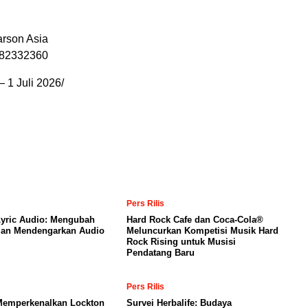
arson Asia
582332360
 —
1 Juli 2026
/
Pers Rilis
yric Audio: Mengubah
Hard Rock Cafe dan Coca-Cola®
an Mendengarkan Audio
Meluncurkan Kompetisi Musik Hard
Rock Rising untuk Musisi
Pendatang Baru
Pers Rilis
Memperkenalkan Lockton
Survei Herbalife: Budaya