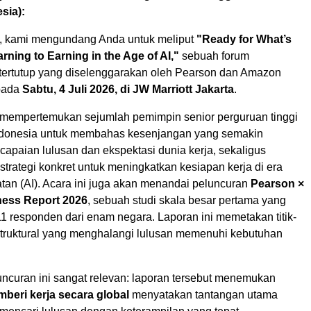
sia):
, kami mengundang Anda untuk meliput
"Ready for What’s
rning to Earning in the Age of AI,"
sebuah forum
ertutup yang diselenggarakan oleh Pearson dan Amazon
pada
Sabtu, 4 Juli 2026, di JW Marriott Jakarta
.
 mempertemukan sejumlah pemimpin senior perguruan tinggi
ndonesia untuk membahas kesenjangan yang semakin
capaian lulusan dan ekspektasi dunia kerja, sekaligus
trategi konkret untuk meningkatkan kesiapan kerja di era
tan (AI). Acara ini juga akan menandai peluncuran
Pearson ×
ess Report 2026
, sebuah studi skala besar pertama yang
1 responden dari enam negara. Laporan ini memetakan titik-
 struktural yang menghalangi lulusan memenuhi kebutuhan
curan ini sangat relevan: laporan tersebut menemukan
beri kerja secara global
menyatakan tantangan utama