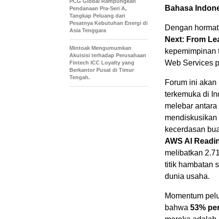
PCG Global Rampungkan
Bahasa Indone
Pendanaan Pra-Seri A,
Tangkap Peluang dari
Pesatnya Kebutuhan Energi di
Dengan hormat
Asia Tenggara
Next: From Lea
Mintoak Mengumumkan
kepemimpinan t
Akuisisi terhadap Perusahaan
Web Services 
Fintech ICC Loyalty yang
Berkantor Pusat di Timur
Tengah.
Forum ini akan
terkemuka di I
melebar antara 
mendiskusikan s
kecerdasan bua
AWS AI Readin
melibatkan 2.71
titik hambatan
dunia usaha.
Momentum pelun
bahwa
53% pem