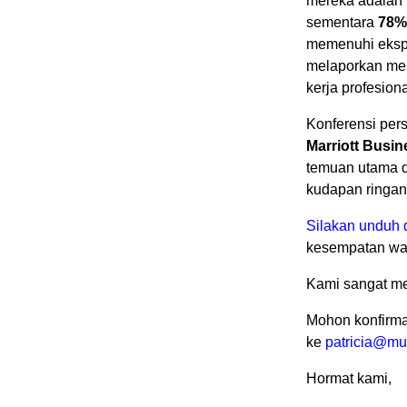
mereka adalah 
sementara
78%
memenuhi eksp
melaporkan mem
kerja profesiona
Konferensi per
Marriott Busin
temuan utama d
kudapan ringan 
Silakan unduh 
kesempatan waw
Kami sangat men
Mohon konfirm
ke
patricia@m
Hormat kami,