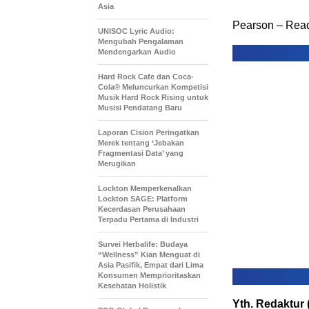
Asia
Pearson – Ready
UNISOC Lyric Audio:
Mengubah Pengalaman
Mendengarkan Audio
Hard Rock Cafe dan Coca-
Cola® Meluncurkan Kompetisi
Musik Hard Rock Rising untuk
Musisi Pendatang Baru
Laporan Cision Peringatkan
Merek tentang ‘Jebakan
Fragmentasi Data’ yang
Merugikan
Lockton Memperkenalkan
Lockton SAGE: Platform
Kecerdasan Perusahaan
Terpadu Pertama di Industri
Survei Herbalife: Budaya
“Wellness” Kian Menguat di
Asia Pasifik, Empat dari Lima
Konsumen Memprioritaskan
Kesehatan Holistik
Yth. Redaktur 