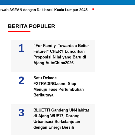
ijawab ASEAN dengan Deklarasi Kuala Lumpur 2045
Prabowo Subianto 
BERITA POPULER
“For Family, Towards a Better
Future!” CHERY Luncurkan
Proposisi Nilai yang Baru di
Ajang AutoChina2026
Satu Dekade
FXTRADING.com, Siap
Menuju Fase Pertumbuhan
Berikutnya
BLUETTI Gandeng UN-Habitat
di Ajang WUF13, Dorong
Urbanisasi Berkelanjutan
dengan Energi Bersih