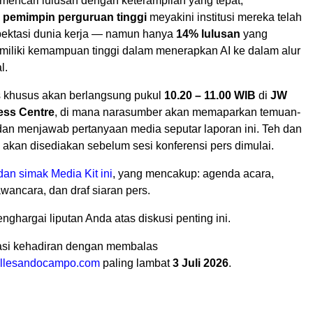
mencari lulusan dengan keterampilan yang tepat,
 pemimpin perguruan tinggi
meyakini institusi mereka telah
ektasi dunia kerja — namun hanya
14% lulusan
yang
iliki kemampuan tinggi dalam menerapkan AI ke dalam alur
l.
s khusus akan berlangsung pukul
10.20 – 11.00 WIB
di
JW
ess Centre
, di mana narasumber akan memaparkan temuan-
an menjawab pertanyaan media seputar laporan ini. Teh dan
akan disediakan sebelum sesi konferensi pers dimulai.
dan simak Media Kit in
i
, yang mencakup: agenda acara,
ancara, dan draf siaran pers.
ghargai liputan Anda atas diskusi penting ini.
asi kehadiran dengan membalas
ullesandocampo.com
paling lambat
3 Juli 2026
.