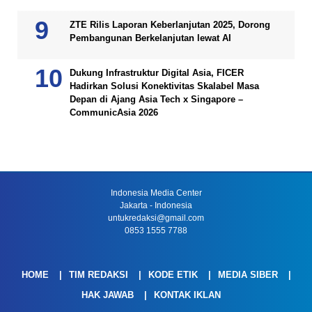
ZTE Rilis Laporan Keberlanjutan 2025, Dorong
Pembangunan Berkelanjutan lewat AI
Dukung Infrastruktur Digital Asia, FICER
Hadirkan Solusi Konektivitas Skalabel Masa
Depan di Ajang Asia Tech x Singapore –
CommunicAsia 2026
Indonesia Media Center
Jakarta - Indonesia
untukredaksi@gmail.com
0853 1555 7788
HOME
TIM REDAKSI
KODE ETIK
MEDIA SIBER
HAK JAWAB
KONTAK IKLAN