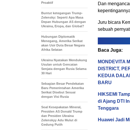
Proaktif
Dan mengancam
kepentingannya
Buntut ketegangan Trump-
Zelensky: Seperti Apa Masa
Juru bicara Ke
Depan Hubungan AS dengan
Ukraina, Eropa, dan Global?
sebuah pernyat
Hubungan Diplomatik
Menegang, Amerika Serikat
akan Usir Duta Besar Negara
Baca Juga:
Afrika Selatan
Ukraina Nyatakan Mendukung
MONDEVITA M
Usulan untuk Gencatan
DISTRICT, P
Senjata dengan Rusia Selama
30 Hari
KEDUA DALA
BARU
Sebagian Besar Pendekatan
Baru Pemerintahan Amerika
Serikat Disebut Sesuai
HIKSEMI Tampi
dengan Visi Rusia
di Ajang DTI 
Soal Kesepakatan Mineral,
Tenggara
Presiden AS Donald Trump
dan Presiden Ukraina
Huawei Jadi M
Zelenskyy Adu Mulut di
Gedung Putih