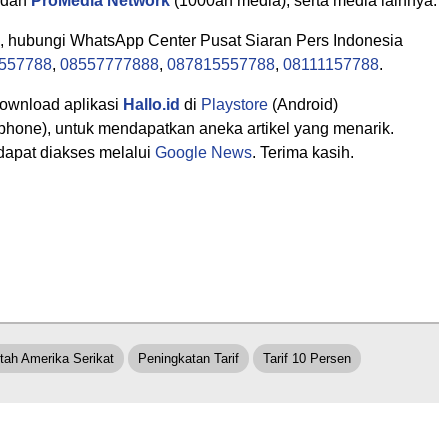
 dan
ProMedia Network
(1000an media), serta media lainnya.
i, hubungi WhatsApp Center Pusat Siaran Pers Indonesia
557788
,
08557777888
,
087815557788
,
08111157788
.
download aplikasi
Hallo.id
di
Playstore
(Android)
phone), untuk mendapatkan aneka artikel yang menarik.
dapat diakses melalui
Google News
. Terima kasih.
tah Amerika Serikat
Peningkatan Tarif
Tarif 10 Persen