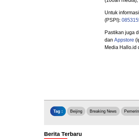
(100an media),
Untuk informas
(PSPI):
085315
Pastikan juga 
dan
Appstore
(i
Media Hallo.id 
Tag :
Beijing
Breaking News
Pemerin
Berita Terbaru