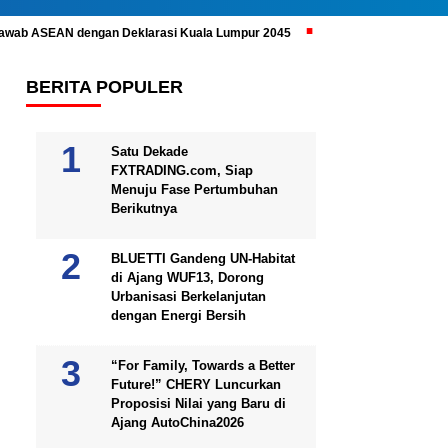
ijawab ASEAN dengan Deklarasi Kuala Lumpur 2045
Prabowo Subianto 
BERITA POPULER
Satu Dekade
FXTRADING.com, Siap
Menuju Fase Pertumbuhan
Berikutnya
BLUETTI Gandeng UN-Habitat
di Ajang WUF13, Dorong
Urbanisasi Berkelanjutan
dengan Energi Bersih
“For Family, Towards a Better
Future!” CHERY Luncurkan
Proposisi Nilai yang Baru di
Ajang AutoChina2026