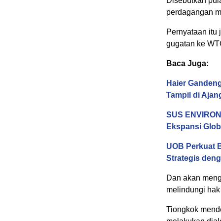
Disebutkan pul
perdagangan m
Pernyataan itu
gugatan ke WTO
Baca Juga:
Haier Gandeng
Tampil di Aja
SUS ENVIRONM
Ekspansi Glob
UOB Perkuat B
Strategis deng
Dan akan menga
melindungi hak
Tiongkok mende