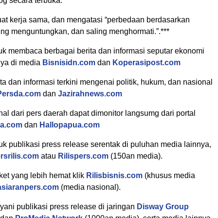
og secara terbuka.
t kerja sama, dan mengatasi “perbedaan berdasarkan
ling menguntungkan, dan saling menghormati.”.***
k membaca berbagai berita dan informasi seputar ekonomi
nya di media
Bisnisidn.com
dan
Koperasipost.com
ta dan informasi terkini mengenai politik, hukum, dan nasional
Persda.com
dan
Jazirahnews.com
nal dari pers daerah dapat dimonitor langsumg dari portal
ta.com
dan
Hallopapua.com
 publikasi press release serentak di puluhan media lainnya,
rsrilis.com
atau
Rilispers.com
(150an media).
et yang lebih hemat klik
Rilisbisnis.com
(khusus media
asiaranpers.com
(media nasional).
ani publikasi press release di jaringan
Disway Group