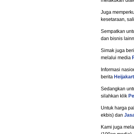
melakukan dial
Juga memperkua
kesetaraan, sa
Sempatkan untu
dan bisnis lain
Simak juga beri
melalui media
Informasi nasio
berita
Heijakar
Sedangkan untuk
silahkan klik
Pe
Untuk harga pak
ekbis) dan
Jas
Kami juga melay