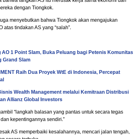
a bahwa langkah AS itu merusak kerja sama ekonomi dan
ereka dengan Tiongkok.
 juga menyebutkan bahwa Tiongkok akan mengajukan
 atas tindakan AS yang “salah”.
 AO 1 Point Slam, Buka Peluang bagi Petenis Komunitas
ng Grand Slam
ENT Raih Dua Proyek WtE di Indonesia, Percepat
al
isnis Wealth Management melalui Kemitraan Distribusi
an Allianz Global Investors
mbil “langkah balasan yang pantas untuk secara tegas
 dan kepentingannya sendiri.”
sak AS memperbaiki kesalahannya, mencari jalan tengah,