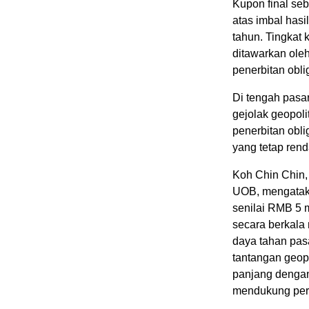
Kupon final s
atas imbal has
tahun. Tingkat
ditawarkan oleh
penerbitan obli
Di tengah pasar
gejolak geopoli
penerbitan obli
yang tetap rend
Koh Chin Chin
UOB, mengataka
senilai RMB 5 m
secara berkala
daya tahan pas
tantangan geop
panjang dengan
mendukung pert