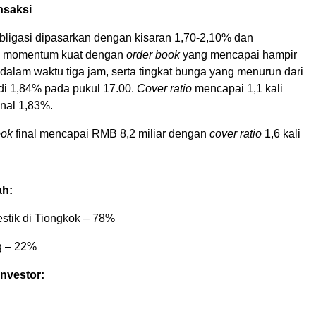
nsaksi
ligasi dipasarkan dengan kisaran 1,70-2,10% dan
 momentum kuat dengan
order book
yang mencapai hampir
dalam waktu tiga jam, serta tingkat bunga yang menurun dari
i 1,84% pada pukul 17.00.
Cover ratio
mencapai 1,1 kali
inal 1,83%.
ook
final mencapai RMB 8,2 miliar dengan
cover ratio
1,6 kali
ah:
estik di Tiongkok – 78%
ng – 22%
investor: