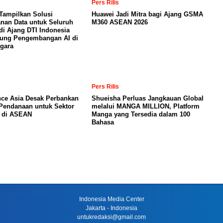
Pers Rilis
Tampilkan Solusi
Huawei Jadi Mitra bagi Ajang GSMA
nan Data untuk Seluruh
M360 ASEAN 2026
di Ajang DTI Indonesia
kung Pengembangan AI di
gara
Pers Rilis
nce Asia Desak Perbankan
Shueisha Perluas Jangkauan Global
Pendanaan untuk Sektor
melalui MANGA MILLION, Platform
a di ASEAN
Manga yang Tersedia dalam 100
Bahasa
Indonesia Media Center
Jakarta - Indonesia
untukredaksi@gmail.com