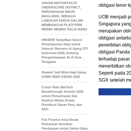
SAHAM MAYORITAS DI
obligasi tenor 
UNDERSCORE DISTRICT,
PERUSAHAAN INDUK
MAGLIANO, SEBAGAI
UOB menjadi pi
LANGKAH KEDUA DALAM
Singapura yang 
MEMBANGUN PLATFORM
MEREK MEWAH ITALIA BARU
merupakan obli
obligasi antar
HIKSEMI Tampilkan Solusi
Penyimpanan Data untuk
penerbitan obl
Seluruh Skenario di Ajang DTI
obligasi Panda
Indonesia 2026, Dukung
Pengembangan AI di Asia
terhadap pasar
Tenggara
menerbitkan ob
Huawei Jadi Mitra bagi Ajang
Seperti pada 2
GSMA M360 ASEAN 2026
SGX setelah mer
Cision Raih MarTech
Breakthrough Awards 2026
untuk Pemantauan dan
Analisis Media Sosial,
Distribusi Siaran Pers, dan
AEO
Fair Finance Asia Desak
Perbankan Hentikan
Pendanaan untuk Sektor Batu