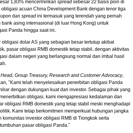
ebesar 1,83% mencerminkan
spread
sebesar 22 basis poin di
il obligasi acuan China Development Bank dengan tenor tiga
 kupon dan
spread
ini termasuk yang terendah yang pernah
 bank asing internasional (di luar Hong Kong) untuk
gasi Panda hingga saat ini.
 obligasi dolar AS yang sebagian besar tertutup akibat
tik, pasar obligasi RMB domestik tetap stabil, dengan aktivitas
gasi dalam negeri yang berlangsung normal dan imbal hasil
ah.
,
Head
,
Group Treasury, Research and Customer Advocacy
,
n, "Kami telah menyelesaikan penerbitan obligasi Panda
iliar dengan dukungan kuat dari investor. Sebagai pihak yang
 menerbitkan obligasi, kami mengapresiasi kedalaman dan
ar obligasi RMB domestik yang tetap stabil meski menghadapi
olitik. Kami tetap berkomitmen memperkuat hubungan jangka
 komunitas investor obligasi RMB di Tiongkok serta
umbuhan pasar obligasi Panda."