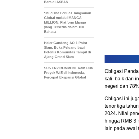
Bara di ASEAN
Shueisha Perluas Jangkauan
Global melalui MANGA
MILLION, Platform Manga
yang Tersedia dalam 100
Bahasa
Haier Gandeng AO 1 Point
Slam, Buka Peluang bagi
Petenis Komunitas Tampil di
Ajang Grand Slam
SUS ENVIRONMENT Raih Dua
Obligasi Panda 
Proyek WtE di Indonesia,
Percepat Ekspansi Global
kali, baik dari
negeri dan 78%
Obligasi ini ju
tenor tiga tah
2024. Nilai pene
hingga RMB 3 m
lain pada awal t