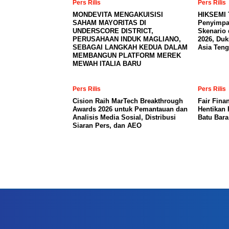
Pers Rilis
Pers Rilis
MONDEVITA MENGAKUISISI
HIKSEMI 
SAHAM MAYORITAS DI
Penyimpa
UNDERSCORE DISTRICT,
Skenario 
PERUSAHAAN INDUK MAGLIANO,
2026, Du
SEBAGAI LANGKAH KEDUA DALAM
Asia Teng
MEMBANGUN PLATFORM MEREK
MEWAH ITALIA BARU
Pers Rilis
Pers Rilis
Cision Raih MarTech Breakthrough
Fair Fina
Awards 2026 untuk Pemantauan dan
Hentikan 
Analisis Media Sosial, Distribusi
Batu Bar
Siaran Pers, dan AEO