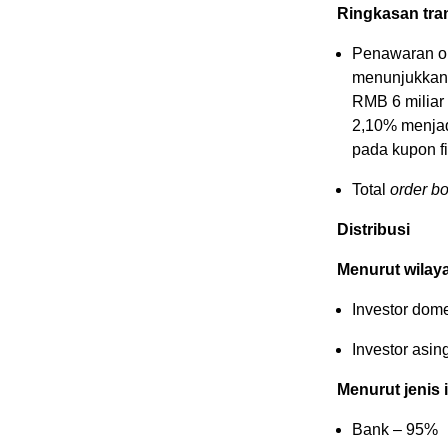
Ringkasan tra
Penawaran ob
menunjukkan
RMB 6 miliar 
2,10% menjad
pada kupon f
Total
order b
Distribusi
Menurut wilay
Investor dom
Investor asi
Menurut jenis 
Bank – 95%