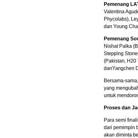
Pemenang LAT
Valentina Agude
Phycolabs), Ley
dan Young Chan
Pemenang Sout
Nishat Palka (
Stepping Stones 
(Pakistan, H20 
danYangchen Do
Bersama-sama, 
yang mengubah 
untuk mendoron
Proses dan Ja
Para semi final
dari pemimpin b
akan diminta be