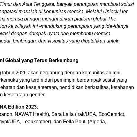
a Timur dan Asia Tenggara, banyak perempuan membuat solusi
mengatasi masalah di komunitas mereka. Melalui Unlock Her
kami merasa bangga menghadirkan platform global The
ction ke wilayah ini -mendukung perempuan yang ide-idenya
vasi dengan dampak nyata dan membantu mereka
dal, bimbingan, dan visibilitas yang dibutuhkan untuk
ni Global yang Terus Berkembang
 tahun 2026 akan bergabung dengan komunitas alumni
erkemuka yang terdiri dari pemimpin berdampak sosial yang
hatan dan kesejahteraan, pendidikan berkualitas, ketahanan
dan kesetaraan gender.
A Edition 2023:
banon, NAWAT Health), Sara Lalla (Irak/UEA, EcoCentric),
ypt/UEA, Leaukeather), dan Fella Bouti (Algeria,