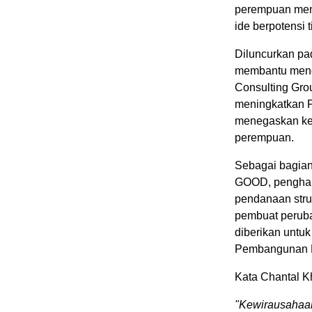
perempuan mene
ide berpotensi 
Diluncurkan pad
membantu mengu
Consulting Gro
meningkatkan P
menegaskan keh
perempuan.
Sebagai bagian 
GOOD, penghar
pendanaan stru
pembuat peruba
diberikan untu
Pembangunan B
Kata Chantal Kh
"
Kewirausahaan