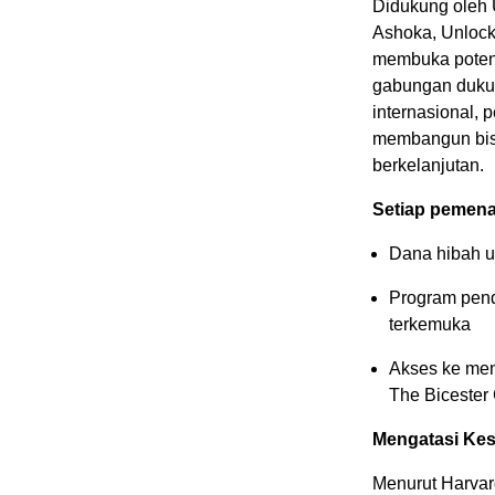
Didukung oleh
Ashoka, Unlock
membuka potensi
gabungan dukun
internasional,
membangun bis
berkelanjutan.
Setiap pemen
Dana hibah 
Program pend
terkemuka
Akses ke ment
The Bicester 
Mengatasi Ke
Menurut Harvar