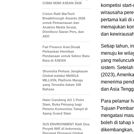
GSMA M360 ASEAN 2026
kompetisi start
wirausaha pere
Cision Raih MarTech
Breakthrough Awards 2026
pertama kali di
untuk Pemantauan dan
memajukan kom
Analisis Media Sosial,
Distribusi Siaran Pers, dan
dan kewirausah
AEO
Setiap tahun, in
Fair Finance Asia Desak
Perbankan Hentikan
menuju ke wila
Pendanaan untuk Sektor Batu
yang meluncurk
Bara di ASEAN
sistem. Setelah
Shueisha Perluas Jangkauan
(2023), Amerika
Global melalui MANGA
MILLION, Platform Manga
menerima penda
yang Tersedia dalam 100
dan Asia Tengg
Bahasa
Haier Gandeng AO 1 Point
Para pelamar h
Slam, Buka Peluang bagi
Tujuan Pemban
Petenis Komunitas Tampil di
Ajang Grand Slam
mengatasi masa
boleh di tahap 
SUS ENVIRONMENT Raih Dua
Proyek WtE di Indonesia,
dikembangkan, 
Percepat Ekspansi Global