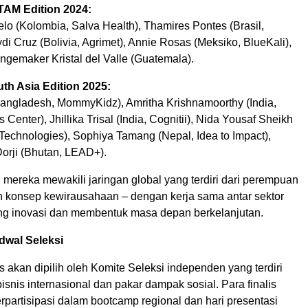
AM Edition 2024:
lo (Kolombia, Salva Health), Thamires Pontes (Brasil,
di Cruz (Bolivia, Agrimet), Annie Rosas (Meksiko, BlueKali),
gemaker Kristal del Valle (Guatemala).
h Asia Edition 2025:
Bangladesh, MommyKidz), Amritha Krishnamoorthy (India,
Center), Jhillika Trisal (India, Cognitii), Nida Yousaf Sheikh
Technologies), Sophiya Tamang (Nepal, Idea to Impact),
rji (Bhutan, LEAD+).
mereka mewakili jaringan global yang terdiri dari perempuan
konsep kewirausahaan – dengan kerja sama antar sektor
g inovasi dan membentuk masa depan berkelanjutan.
dwal Seleksi
is akan dipilih oleh Komite Seleksi independen yang terdiri
isnis internasional dan pakar dampak sosial. Para finalis
rpartisipasi dalam bootcamp regional dan hari presentasi