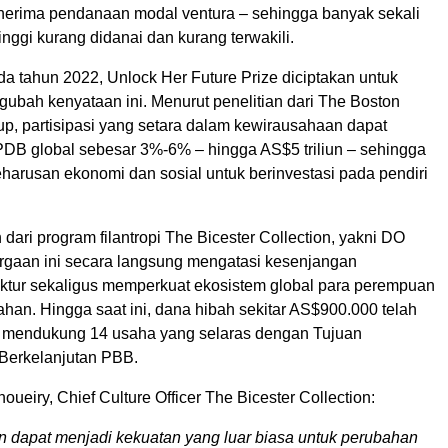
rima pendanaan modal ventura – sehingga banyak sekali
tinggi kurang didanai dan kurang terwakili.
a tahun 2022, Unlock Her Future Prize diciptakan untuk
bah kenyataan ini. Menurut penelitian dari The Boston
up, partisipasi yang setara dalam kewirausahaan dapat
DB global sebesar 3%-6% – hingga AS$5 triliun – sehingga
arusan ekonomi dan sosial untuk berinvestasi pada pendiri
dari program filantropi The Bicester Collection, yakni DO
gaan ini secara langsung mengatasi kesenjangan
ktur sekaligus memperkuat ekosistem global para perempuan
han. Hingga saat ini, dana hibah sekitar AS$900.000 telah
k mendukung 14 usaha yang selaras dengan Tujuan
erkelanjutan PBB.
oueiry, Chief Culture Officer The Bicester Collection:
 dapat menjadi kekuatan yang luar biasa untuk perubahan