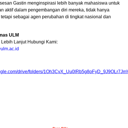
sesan Gastin menginspirasi lebih banyak mahasiswa untuk
n aktif dalam pengembangan diri mereka, tidak hanya
 tetapi sebagai agen perubahan di tingkat nasional dan
Humas ULM
i Lebih Lanjut Hubungi Kami:
lm.ac.id
.google.com/drive/folders/1Oh3CvX_Uu0lRb5g8oFyD_9J9OLr7J