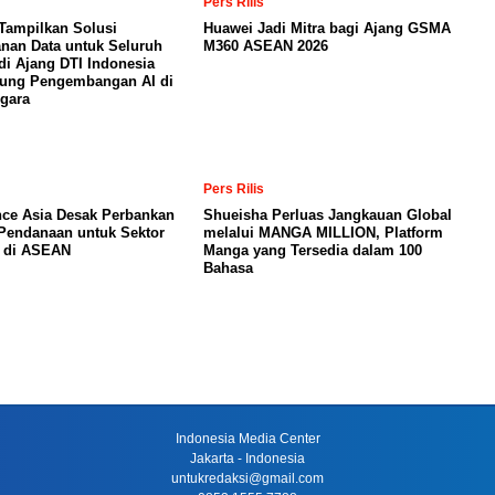
Pers Rilis
Tampilkan Solusi
Huawei Jadi Mitra bagi Ajang GSMA
nan Data untuk Seluruh
M360 ASEAN 2026
di Ajang DTI Indonesia
kung Pengembangan AI di
gara
Pers Rilis
nce Asia Desak Perbankan
Shueisha Perluas Jangkauan Global
Pendanaan untuk Sektor
melalui MANGA MILLION, Platform
a di ASEAN
Manga yang Tersedia dalam 100
Bahasa
Indonesia Media Center
Jakarta - Indonesia
untukredaksi@gmail.com