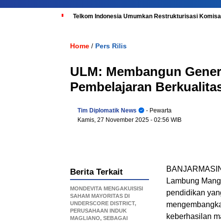
Telkom Indonesia Umumkan Restrukturisasi Komisar
Home
Pers Rilis
/
ULM: Membangun Generas
Pembelajaran Berkualitas
Tim Diplomatik News
- Pewarta
Kamis, 27 November 2025
- 02:56 WIB
BANJARMASI
Berita Terkait
Lambung Mangku
MONDEVITA MENGAKUISISI
pendidikan yan
SAHAM MAYORITAS DI
UNDERSCORE DISTRICT,
mengembangkan p
PERUSAHAAN INDUK
keberhasilan m
MAGLIANO, SEBAGAI