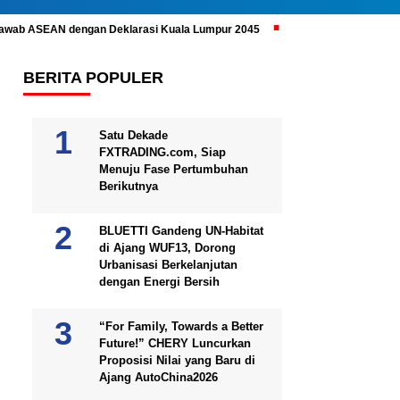
ijawab ASEAN dengan Deklarasi Kuala Lumpur 2045
Prabowo Subianto 
BERITA POPULER
Satu Dekade
FXTRADING.com, Siap
Menuju Fase Pertumbuhan
Berikutnya
BLUETTI Gandeng UN-Habitat
di Ajang WUF13, Dorong
Urbanisasi Berkelanjutan
dengan Energi Bersih
“For Family, Towards a Better
Future!” CHERY Luncurkan
Proposisi Nilai yang Baru di
Ajang AutoChina2026