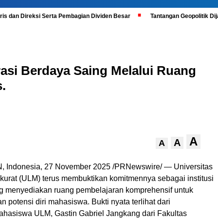
is dan Direksi Serta Pembagian Dividen Besar
Tantangan Geopolitik D
i Berdaya Saing Melalui Ruang
.
A
A
A
N,
Indonesia
,
27 November 2025
/PRNewswire/ —
Universitas
rat (ULM) terus membuktikan komitmennya sebagai institusi
g menyediakan ruang pembelajaran komprehensif untuk
otensi diri mahasiswa. Bukti nyata terlihat dari
ahasiswa ULM, Gastin Gabriel Jangkang dari Fakultas