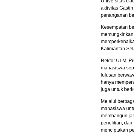
Universitas Gad
aktivitas Gasti
penanganan ben
Kesempatan be
memungkinkan G
memperkenalkan
Kalimantan Sel
Rektor ULM, Pr
mahasiswa sepe
lulusan berwaw
hanya mempersi
juga untuk berk
Melalui berba
mahasiswa untu
membangun jarin
penelitian, dan
menciptakan p