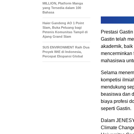
MILLION, Platform Manga
yang Tersedia dalam 100
Bahasa
Haier Gandeng AO 1 Point
Slam, Buka Peluang bagi
Prestasi Gasti
Petenis Komunitas Tampil di
Ajang Grand Slam
Gastin telah m
akademik, baik 
SUS ENVIRONMENT Raih Dua
Proyek WtE di Indonesia,
mencerminkan 
Percepat Ekspansi Global
mahasiswa untu
Selama menempu
kompetisi ilmia
mendukung sepe
beasiswa dan d
biaya profesi 
seperti Gastin.
Dalam JENESYS 
Climate Change