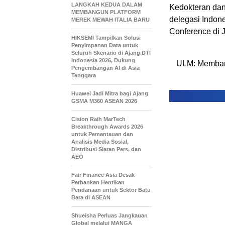
LANGKAH KEDUA DALAM
Kedokteran dan 
MEMBANGUN PLATFORM
delegasi
Indon
MEREK MEWAH ITALIA BARU
Conference di 
HIKSEMI Tampilkan Solusi
Penyimpanan Data untuk
Seluruh Skenario di Ajang DTI
Indonesia 2026, Dukung
ULM: Memban
Pengembangan AI di Asia
Tenggara
Huawei Jadi Mitra bagi Ajang
GSMA M360 ASEAN 2026
Cision Raih MarTech
Breakthrough Awards 2026
untuk Pemantauan dan
Analisis Media Sosial,
Distribusi Siaran Pers, dan
AEO
Fair Finance Asia Desak
Perbankan Hentikan
Pendanaan untuk Sektor Batu
Bara di ASEAN
Shueisha Perluas Jangkauan
Global melalui MANGA