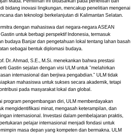
jah Mada. Pemilihan ini didasarkan pada penelitian dan
n di bidang inovasi lingkungan, mencakup penelitian mengenai
cana dan teknologi berkelanjutan di Kalimantan Selatan.
rmitra dengan mahasiswa dari negara-negara ASEAN
astin untuk berbagi perspektif
Indonesia
, termasuk
 budaya Banjar dan pengetahuan lokal tentang lahan basah
atan sebagai bentuk diplomasi budaya.
of. Dr. Ahmad, S.E., M.Si. menekankan bahwa prestasi
rti Gastin sejalan dengan visi ULM untuk "melahirkan
asan internasional dan berjiwa pengabdian." ULM tidak
apkan mahasiswa untuk sukses secara akademik, tetapi
ontribusi pada masyarakat lokal dan global.
gai program pengembangan diri, ULM memberdayakan
k mengidentifikasi minat, mengasah keterampilan, dan
gan internasional. Investasi dalam pembelajaran praktis,
 pertukaran pelajar internasional menjadi fondasi untuk
emimpin masa depan yang kompeten dan bermakna. ULM