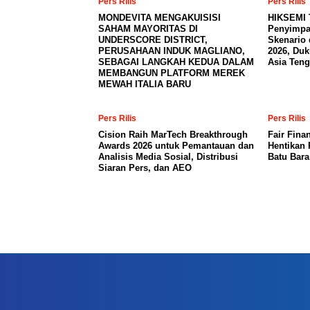
Pers Rilis
Pers Rilis
MONDEVITA MENGAKUISISI
HIKSEMI 
SAHAM MAYORITAS DI
Penyimpa
UNDERSCORE DISTRICT,
Skenario 
PERUSAHAAN INDUK MAGLIANO,
2026, Du
SEBAGAI LANGKAH KEDUA DALAM
Asia Teng
MEMBANGUN PLATFORM MEREK
MEWAH ITALIA BARU
Pers Rilis
Pers Rilis
Cision Raih MarTech Breakthrough
Fair Fina
Awards 2026 untuk Pemantauan dan
Hentikan 
Analisis Media Sosial, Distribusi
Batu Bar
Siaran Pers, dan AEO