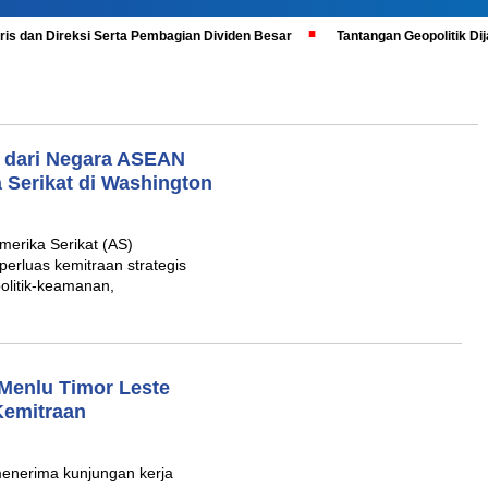
is dan Direksi Serta Pembagian Dividen Besar
Tantangan Geopolitik D
a dari Negara ASEAN
 Serikat di Washington
erika Serikat (AS)
rluas kemitraan strategis
politik-keamanan,
 Menlu Timor Leste
Kemitraan
enerima kunjungan kerja