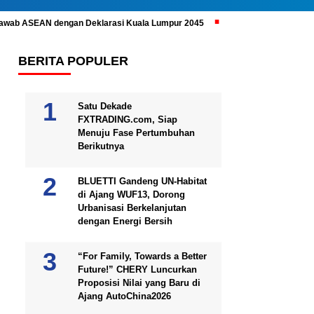
ijawab ASEAN dengan Deklarasi Kuala Lumpur 2045
Prabowo Subianto 
BERITA POPULER
Satu Dekade
FXTRADING.com, Siap
Menuju Fase Pertumbuhan
Berikutnya
BLUETTI Gandeng UN-Habitat
di Ajang WUF13, Dorong
Urbanisasi Berkelanjutan
dengan Energi Bersih
“For Family, Towards a Better
Future!” CHERY Luncurkan
Proposisi Nilai yang Baru di
Ajang AutoChina2026