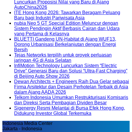
Luncurkan Proposisi Nilai yang Baru di Ajang
AutoChina2026
ITE Hong Kong 2026: Tawarkan Beragam Peluang
Baru bagi Industri Pariwisata Asia
nubia Neo 5 GT Special Edition Meluncur dengan
Sistem Pendingin Aktif Berbasis Cairan dan Udara
yang Pertama di Kelasnya
BLUETTI Gandeng UN-Habitat di Ajang WUF13,
Dorong Urbanisasi Berkelanjutan dengan Energi
Bersih
Tejas Networks terpilih untuk proyek perluasan
jaringan 4G di Asia Selatan
InfiMotion Technology Luncurkan Sistem “Electric
Drive” Generasi Baru dan Solusi “Ultra-Fast Charging”
di Beijing Auto Show 2026
Dewan Architects + Engineers Raih Dua Gelar sebagai
Firma Arsitektur dan Desain Perhotelan Terbaik di Asia
dalam Ajang AADA 2026
Telkom Indonesia Umumkan Restrukturisasi Komisaris
dan Direksi Serta Pembagian Dividen Besar
Sigenergy Resmi Melantai di Bursa Efek Hong Kong,
Didukung Investor Global Terkemuka
Indonesia Media Center
Jakarta - Indonesia