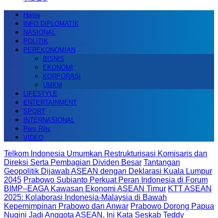
Home
INFO DIPLOMATIK
NASIONAL
POLITIK
PEREKONOMIAN
BISNIS
EKONOMI
KORPORASI
UMKM
LIFESTYLE
ENTERTAINMENT
SPORT
INTERNASIONAL
Pers Rilis
VIDEO
Telkom Indonesia Umumkan Restrukturisasi Komisaris dan
Direksi Serta Pembagian Dividen Besar
Tantangan
Geopolitik Dijawab ASEAN dengan Deklarasi Kuala Lumpur
2045
Prabowo Subianto Perkuat Peran Indonesia di Forum
BIMP–EAGA Kawasan Ekonomi ASEAN Timur
KTT ASEAN
2025: Kolaborasi Indonesia-Malaysia di Bawah
Kepemimpinan Prabowo dan Anwar
Prabowo Dorong Papua
Nugini Jadi Anggota ASEAN, Ini Kata Seskab Teddy