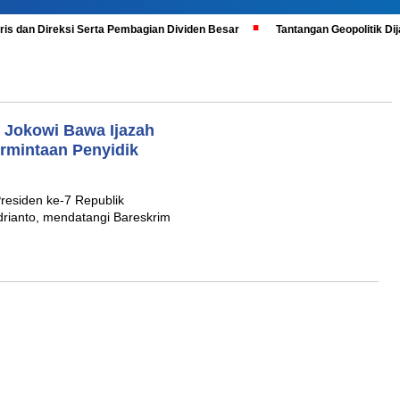
is dan Direksi Serta Pembagian Dividen Besar
Tantangan Geopolitik D
 Jokowi Bawa Ijazah
ermintaan Penyidik
Presiden ke-7 Republik
drianto, mendatangi Bareskrim