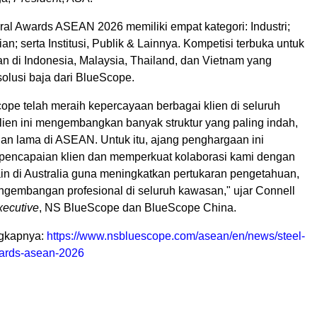
ural Awards ASEAN 2026 memiliki empat kategori: Industri;
an; serta Institusi, Publik & Lainnya. Kompetisi terbuka untuk
an di
Indonesia
,
Malaysia
,
Thailand
, dan
Vietnam
yang
lusi baja dari BlueScope.
ope telah meraih kepercayaan berbagai klien di seluruh
ien ini mengembangkan banyak struktur yang paling indah,
ahan lama di ASEAN. Untuk itu, ajang penghargaan ini
pencapaian klien dan memperkuat kolaborasi kami dengan
in di
Australia
guna meningkatkan pertukaran pengetahuan,
engembangan profesional di seluruh kawasan," ujar
Connell
xecutive
, NS BlueScope dan BlueScope China.
ngkapnya:
https://www.nsbluescope.com/asean/en/news/steel-
wards-asean-2026