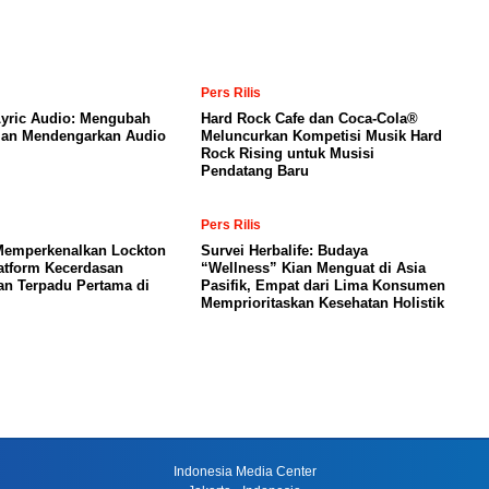
Pers Rilis
yric Audio: Mengubah
Hard Rock Cafe dan Coca-Cola®
an Mendengarkan Audio
Meluncurkan Kompetisi Musik Hard
Rock Rising untuk Musisi
Pendatang Baru
Pers Rilis
Memperkenalkan Lockton
Survei Herbalife: Budaya
atform Kecerdasan
“Wellness” Kian Menguat di Asia
an Terpadu Pertama di
Pasifik, Empat dari Lima Konsumen
Memprioritaskan Kesehatan Holistik
Indonesia Media Center