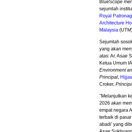
BlueScope men
sejumlah instit
Royal Patrona
Architecture Ho
Malaysia
(UTM)
Sejumlah sosok 
yang akan menye
atas: Ar. Asae
Ketua Umum IAI;
Environment an
Principal
,
Hijja
Croker
,
Principa
"Melanjutkan k
2026 akan memb
empat negara 
terbaik di pasa
abadi’ yang dib
Asae Sukhyan