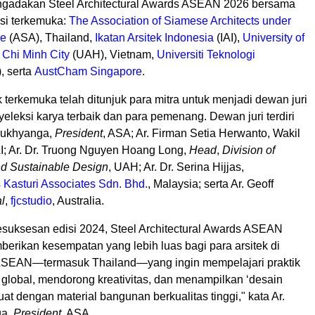
gadakan Steel Architectural Awards ASEAN 2026 bersama
usi terkemuka:
The Association of Siamese Architects under
ge
(ASA), Thailand,
Ikatan Arsitek Indonesia
(IAI),
University of
 Chi Minh City
(UAH), Vietnam,
Universiti Teknologi
, serta
AustCham Singapore
.
terkemuka telah ditunjuk para mitra untuk menjadi dewan juri
leksi karya terbaik dan para pemenang. Dewan juri terdiri
 Sukhyanga,
President
, ASA; Ar. Firman Setia Herwanto, Wakil
 Ar. Dr.
Truong Nguyen Hoang Long
,
Head
,
Division of
d Sustainable Design
, UAH; Ar. Dr. Serina Hijjas,
s Kasturi Associates Sdn. Bhd.
,
Malaysia
; serta Ar.
Geoff
l
,
fjcstudio
,
Australia
.
esuksesan edisi 2024, Steel Architectural Awards ASEAN
erikan kesempatan yang lebih luas bagi para arsitek di
ASEAN—termasuk Thailand—yang ingin mempelajari praktik
r global, mendorong kreativitas, dan menampilkan ‘desain
uat dengan material bangunan berkualitas tinggi," kata Ar.
ga,
President
, ASA.