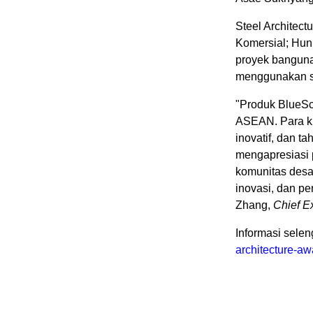
Steel Architect
Komersial; Huni
proyek bangun
menggunakan so
"Produk BlueSc
ASEAN. Para kl
inovatif, dan t
mengapresiasi 
komunitas desa
inovasi, dan p
Zhang
,
Chief E
Informasi sele
architecture-a