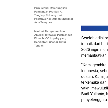
PCG Global Rampungkan
Pendanaan Pra-Seri A,
Tangkap Peluang dari
Pesatnya Kebutuhan Energi di
Asia Tenggara
Mintoak Mengumumkan
Akuisisi terhadap Perusahaan
Setelah edisi 
Fintech ICC Loyalty yang
Berkantor Pusat di Timur
terbaik dari b
Tengah.
2026 ingin men
memanfaatkan m
"Kami gembira 
Indonesia
, seb
desain. Kami j
terkemuka dar
yakni mewujudk
Budi Yulianto
, 
penyelenggara 