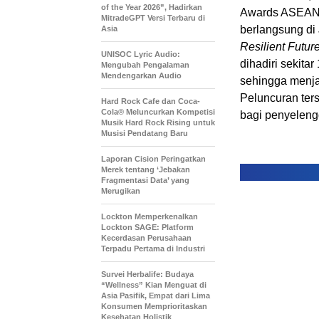
of the Year 2026”, Hadirkan
Awards ASEAN 
MitradeGPT Versi Terbaru di
berlangsung di
Asia
Resilient Futur
UNISOC Lyric Audio:
dihadiri sekita
Mengubah Pengalaman
Mendengarkan Audio
sehingga menjad
Peluncuran ter
Hard Rock Cafe dan Coca-
Cola® Meluncurkan Kompetisi
bagi penyeleng
Musik Hard Rock Rising untuk
Musisi Pendatang Baru
Laporan Cision Peringatkan
Merek tentang ‘Jebakan
Fragmentasi Data’ yang
Merugikan
Lockton Memperkenalkan
Lockton SAGE: Platform
Kecerdasan Perusahaan
Terpadu Pertama di Industri
Survei Herbalife: Budaya
“Wellness” Kian Menguat di
Asia Pasifik, Empat dari Lima
Konsumen Memprioritaskan
Kesehatan Holistik