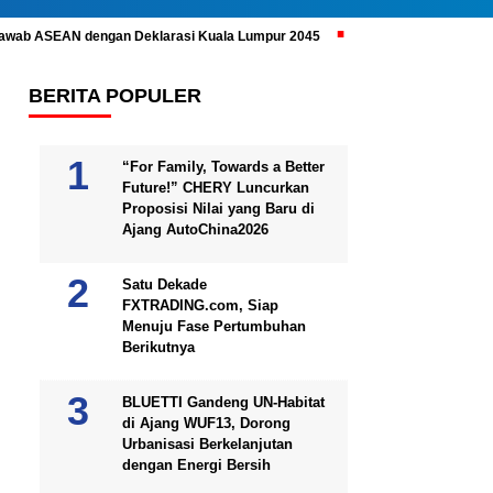
ijawab ASEAN dengan Deklarasi Kuala Lumpur 2045
Prabowo Subianto 
BERITA POPULER
“For Family, Towards a Better
Future!” CHERY Luncurkan
Proposisi Nilai yang Baru di
Ajang AutoChina2026
Satu Dekade
FXTRADING.com, Siap
Menuju Fase Pertumbuhan
Berikutnya
BLUETTI Gandeng UN-Habitat
di Ajang WUF13, Dorong
Urbanisasi Berkelanjutan
dengan Energi Bersih