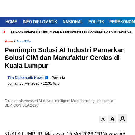
HOME
INFO DIPLOMATIK
NASIONAL
POLITIK
PEREKONOM
Telkom Indonesia Umumkan Restrukturisasi Komisaris dan Direksi Ser
/
Home
Pers Rilis
Pemimpin Solusi AI Industri Pamerkan
Solusi CIM dan Manufaktur Cerdas di
Kuala Lumpur
Tim Diplomatik News
- Pewarta
Jumat, 15 Mei 2026
- 12:31 WIB
Gtrontec showcased AI-driven Intelligent Manufacturing solutions at
SEMICON SEA 2026
A
A
A
KUALA LUMPUR, Malaysia, 15 Mei 2026 /PRNewswire/