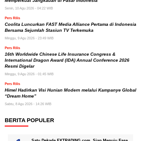
Memperkuat Jangkauan di Pasar Indonesia
Senin, 10 Agu 2026 - 04:22 WIB
Pers Rilis
Coolita Luncurkan FAST Media Alliance Pertama di Indonesia
Bersama Sejumlah Stasiun TV Terkemuka
Minggu, 9 Agu 2026 - 23:49 WIB
Pers Rilis
16th Worldwide Chinese Life Insurance Congress &
International Dragon Award (IDA) Annual Conference 2026
Resmi Digelar
Minggu, 9 Agu 2026 - 01:45 WIB
Pers Rilis
Himel Hadirkan Visi Hunian Modern melalui Kampanye Global
“Dream Home”
Sabtu, 8 Agu 2026 - 14:26 WIB
BERITA POPULER
Satu Dekade FXTRADING.com, Siap Menuju Fase