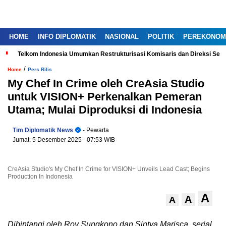
HOME
INFO DIPLOMATIK
NASIONAL
POLITIK
PEREKONOM
Telkom Indonesia Umumkan Restrukturisasi Komisaris dan Direksi Ser
/
Home
Pers Rilis
My Chef In Crime oleh CreAsia Studio
untuk VISION+ Perkenalkan Pemeran
Utama; Mulai Diproduksi di Indonesia
Tim Diplomatik News
- Pewarta
Jumat, 5 Desember 2025
- 07:53 WIB
CreAsia Studio's My Chef In Crime for VISION+ Unveils Lead Cast; Begins
Production In Indonesia
A
A
A
Dibintangi oleh Roy Sungkono dan
Sintya Marisca
, serial