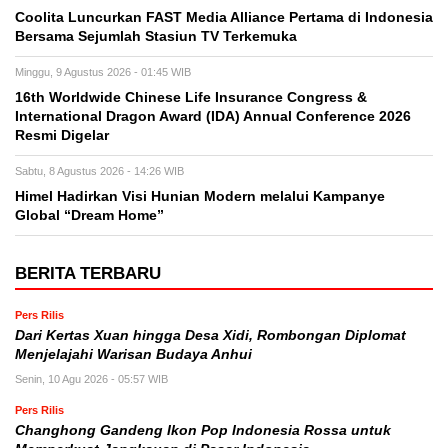
Coolita Luncurkan FAST Media Alliance Pertama di Indonesia
Bersama Sejumlah Stasiun TV Terkemuka
Minggu, 9 Agustus 2026 - 01:45 WIB
16th Worldwide Chinese Life Insurance Congress &
International Dragon Award (IDA) Annual Conference 2026
Resmi Digelar
Sabtu, 8 Agustus 2026 - 14:26 WIB
Himel Hadirkan Visi Hunian Modern melalui Kampanye
Global “Dream Home”
BERITA TERBARU
Pers Rilis
Dari Kertas Xuan hingga Desa Xidi, Rombongan Diplomat
Menjelajahi Warisan Budaya Anhui
Senin, 10 Agu 2026 - 05:57 WIB
Pers Rilis
Changhong Gandeng Ikon Pop Indonesia Rossa untuk