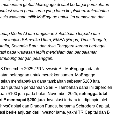
n momentum global MoEngage di saat berbagai perusahaan
mputasi awan pemasaran yang lama ke platform keterlibatan
asis wawasan milik MoEngage untuk tim pemasaran dan
adap Merlin AI dan rangkaian keterlibatan terpadu dari
 melonjak di
Amerika Utara
, EMEA (Eropa, Timur Tengah,
ralia
,
Selandia Baru
, dan
Asia Tenggara
karena berbagai
stasi pada wawasan lebih mendalam dan pengalaman
 terhubung dengan pelanggan.
18 Desember 2025
/PRNewswire/ – MoEngage adalah
libatan pelanggan untuk merek konsumen. MoEngage
elah mendapatkan dana tambahan sebesar
$180
juta
 dari putaran pendanaan Seri F. Tambahan dana ini diperoleh
naan
$100
juta pada bulan
November 2025
,
sehingga total
ri F mencapai
$280
juta.
Investasi terbaru ini dipimpin oleh
 ChrysCapital dan Dragon Funds, bersama Schroders Capital,
asi berkelanjutan dari investor lama, yakni TR Capital dan B