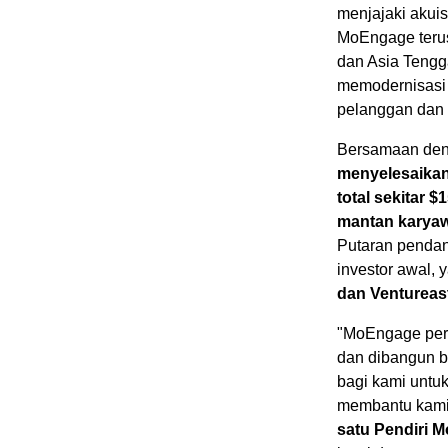
menjajaki akui
MoEngage teru
dan
Asia Tengg
memodernisasi 
pelanggan dan 
Bersamaan deng
menyelesaikan
total sekitar
$1
mantan karyaw
Putaran pendan
investor awal, 
dan Ventureas
"MoEngage per
dan dibangun b
bagi kami untu
membantu kami 
satu Pendiri 