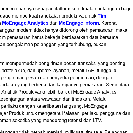
pemimpinannya sebagai platform keterlibatan pelanggan bagi
gage memperkuat rangkaian produknya untuk
Tim
n
MoEngage Analytics
dan
MoEngage Inform
. Karena
elanggan modern tidak hanya didorong oleh pemasaran, maka
 tim pemasaran harus bekerja berdasarkan data bersama
kan pengalaman pelanggan yang terhubung, bukan
m mempermudah pengiriman pesan transaksi yang penting,
pdate akun, dan update layanan, melalui API tunggal di
n pengiriman pesan dan penyedia pengiriman, dengan
andalan yang berbeda dari kampanye pemasaran. Sementara
Analitik Produk yang lebih baik di MoEngage Analytics
esenjangan antara wawasan dan tindakan. Melalui
 perilaku dengan keterlibatan langsung, MoEngage
er Produk untuk mengetahui ‘alasan’ perilaku pengguna dan
man seketika yang mendorong retensi dan LTV.
elanggan tidak pernah menjadi milik satu tim saja. Pelanggan