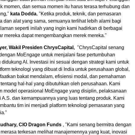
k momen, dan semua momen itu harus terasa terhubung dan
ung,"
kata Dodda.
"Ketika produk, teknik, dan pemasaran
ta dan alat yang sama, semuanya terlihat lebih alami bagi
aman seperti inilah yang ingin kami hadirkan di berbagai
ar mereka dapat mengembangkan merek mereka."
yer
, Wakil Presiden ChrysCapital,
"ChrysCapital senang
a dengan MoEngage untuk menjalani fase pertumbuhan
 didukung AI. Investasi ini sesuai dengan strategi kami untuk
form teknologi yang dibuat di
India
untuk perusahaan global,
aatkan bakat mendalam, efisiensi modal, dan pemahaman
 tentang hal-hal yang dibutuhkan oleh perusahaan. Kami
n model operasional MoEngage yang disiplin, pelaksanaan
di A.S. dan kemampuannya yang luas tentang produk. Kami
mbantu tim ini menjadi platform teknologi pemasaran yang
ia."
audhary
, CIO Dragon Funds
, "Kami senang bermitra dengan
erasa terkesan melihat manajemennya yang kuat, inovasi