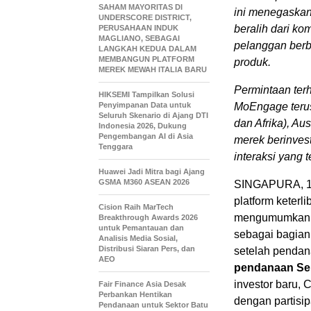
SAHAM MAYORITAS DI
ini menegaska
UNDERSCORE DISTRICT,
beralih dari ko
PERUSAHAAN INDUK
MAGLIANO, SEBAGAI
pelanggan berb
LANGKAH KEDUA DALAM
MEMBANGUN PLATFORM
produk.
MEREK MEWAH ITALIA BARU
Permintaan terh
HIKSEMI Tampilkan Solusi
Penyimpanan Data untuk
MoEngage terus
Seluruh Skenario di Ajang DTI
dan Afrika),
Aust
Indonesia 2026, Dukung
Pengembangan AI di Asia
merek berinve
Tenggara
interaksi yang
Huawei Jadi Mitra bagi Ajang
GSMA M360 ASEAN 2026
SINGAPURA
,
platform keter
Cision Raih MarTech
mengumumkan t
Breakthrough Awards 2026
untuk Pemantauan dan
sebagai bagian
Analisis Media Sosial,
Distribusi Siaran Pers, dan
setelah penda
AEO
pendanaan Se
investor baru,
Fair Finance Asia Desak
Perbankan Hentikan
dengan partisip
Pendanaan untuk Sektor Batu