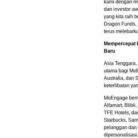
kami dengan m
dan investor a
yang kita raih 
Dragon Funds, S
terus melebarka
Mempercepat 
Baru
Asia Tenggara
,
utama bagi Mo
Australia
, dan
S
keterlibatan y
MoEngage bermi
Alfamart, Blibl
TFE Hotels, da
Starbucks, Sam
pelanggan dan
dipersonalisasi