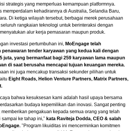
sisi strategis yang memperluas kemampuan platformnya.
s memperdalam kehadirannya di
Australia
,
Selandia Baru
,
ara
. Di ketiga wilayah tersebut, berbagai merek perusahaan
seluruh rangkaian teknologi untuk berinteraksi dengan
menyatukan alur kerja pemasaran maupun produk.
an investasi pertumbuhan ini,
MoEngage telah
 penawaran tender karyawan yang kedua kali dengan
5
juta, yang bermanfaat bagi 259 karyawan lama maupun
an di saat berusaha mencapai tujuan keuangan mereka.
aan ini juga mencakup transaksi sekunder pilihan untuk
yaitu
Eight Roads, Helion Venture Partners, Matrix Partners,
t.
caya bahwa kesuksesan kami adalah hasil upaya bersama
erdasarkan budaya kepemilikan dan inovasi. Sangat penting
k memberikan pengakuan kepada semua orang yang telah
sampai ke tahap ini,"
kata
Raviteja Dodda
, CEO & salah
MoEngage.
"Program likuiditas ini mencerminkan komitmen