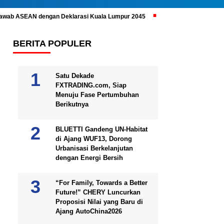
ijawab ASEAN dengan Deklarasi Kuala Lumpur 2045
Prabowo Subianto 
BERITA POPULER
Satu Dekade
FXTRADING.com, Siap
Menuju Fase Pertumbuhan
Berikutnya
BLUETTI Gandeng UN-Habitat
di Ajang WUF13, Dorong
Urbanisasi Berkelanjutan
dengan Energi Bersih
“For Family, Towards a Better
Future!” CHERY Luncurkan
Proposisi Nilai yang Baru di
Ajang AutoChina2026