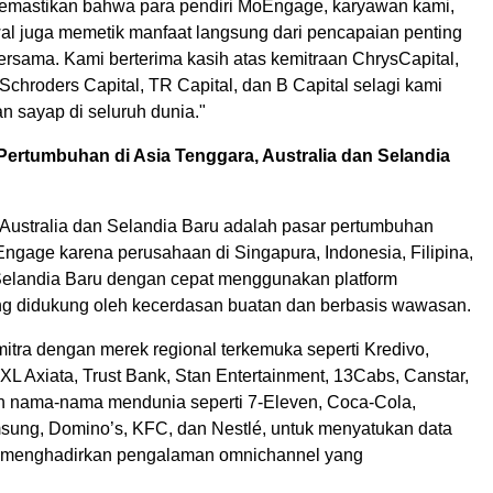
emastikan bahwa para pendiri MoEngage, karyawan kami,
wal juga memetik manfaat langsung dari pencapaian penting
bersama. Kami berterima kasih atas kemitraan ChrysCapital,
chroders Capital, TR Capital, dan B Capital selagi kami
n sayap di seluruh dunia."
Pertumbuhan di
Asia Tenggara
,
Australia
dan
Selandia
Australia
dan
Selandia Baru
adalah pasar pertumbuhan
Engage karena perusahaan di Singapura,
Indonesia
, Filipina,
elandia Baru
dengan cepat menggunakan platform
ang didukung oleh kecerdasan buatan dan berbasis wawasan.
tra dengan merek regional terkemuka seperti Kredivo,
i, XL Axiata, Trust Bank, Stan Entertainment, 13Cabs, Canstar,
n nama-nama mendunia seperti 7-Eleven, Coca-Cola,
sung, Domino’s, KFC, dan Nestlé, untuk menyatukan data
 menghadirkan pengalaman omnichannel yang
.