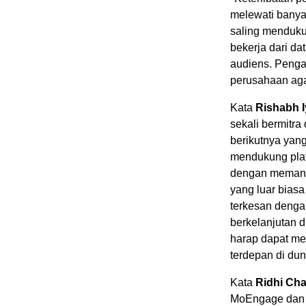
melewati banya
saling menduk
bekerja dari da
audiens. Pengal
perusahaan ag
Kata
Rishabh I
sekali bermitr
berikutnya yang
mendukung plat
dengan memanf
yang luar biasa
terkesan denga
berkelanjutan 
harap dapat me
terdepan di dun
Kata
Ridhi Ch
MoEngage dan m