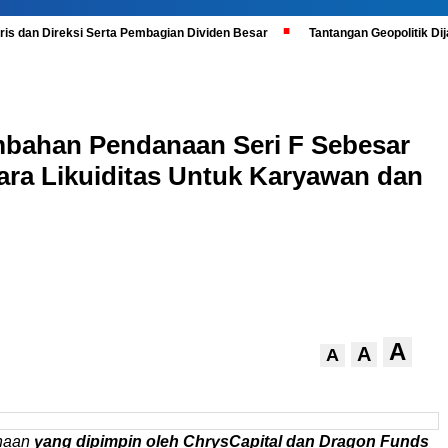
is dan Direksi Serta Pembagian Dividen Besar
Tantangan Geopolitik D
bahan Pendanaan Seri F Sebesar
cara Likuiditas Untuk Karyawan dan
A
A
A
naan
yang dipimpin oleh ChrysCapital dan Dragon Funds