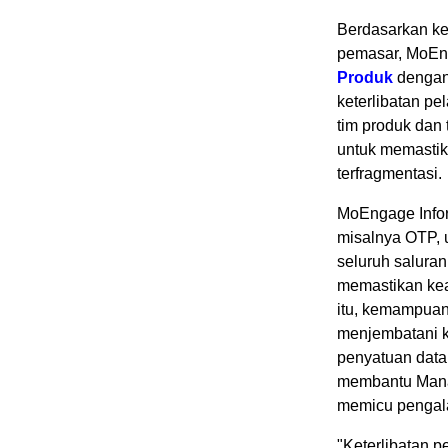
Berdasarkan ke
pemasar, MoEn
Produk
denga
keterlibatan p
tim produk dan
untuk memasti
terfragmentasi.
MoEngage Infor
misalnya OTP, u
seluruh salura
memastikan ke
itu, kemampuan 
menjembatani k
penyatuan data
membantu Manaj
memicu pengala
"Keterlibatan p