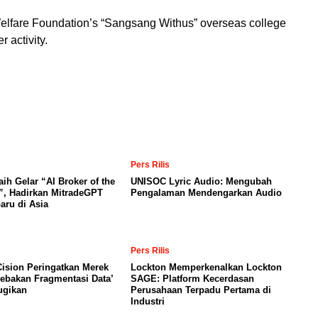
lfare Foundation’s “Sangsang Withus” overseas college
r activity.
Pers Rilis
aih Gelar “AI Broker of the
UNISOC Lyric Audio: Mengubah
”, Hadirkan MitradeGPT
Pengalaman Mendengarkan Audio
baru di Asia
Pers Rilis
ision Peringatkan Merek
Lockton Memperkenalkan Lockton
Jebakan Fragmentasi Data’
SAGE: Platform Kecerdasan
ugikan
Perusahaan Terpadu Pertama di
Industri