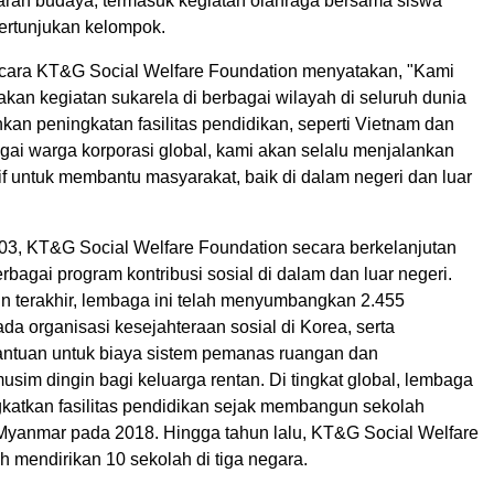
aran budaya, termasuk kegiatan olahraga bersama siswa
ertunjukan kelompok.
icara KT&G Social Welfare Foundation menyatakan, "Kami
kan kegiatan sukarela di berbagai wilayah di seluruh dunia
an peningkatan fasilitas pendidikan, seperti Vietnam dan
ai warga korporasi global, kami akan selalu menjalankan
tif untuk membantu masyarakat, baik di dalam negeri dan luar
003, KT&G Social Welfare Foundation secara berkelanjutan
bagai program kontribusi sosial di dalam dan luar negeri.
n terakhir, lembaga ini telah menyumbangkan 2.455
a organisasi kesejahteraan sosial di Korea, serta
ntuan untuk biaya sistem pemanas ruangan dan
sim dingin bagi keluarga rentan. Di tingkat global, lembaga
ngkatkan fasilitas pendidikan sejak membangun sekolah
Myanmar pada 2018. Hingga tahun lalu, KT&G Social Welfare
h mendirikan 10 sekolah di tiga negara.