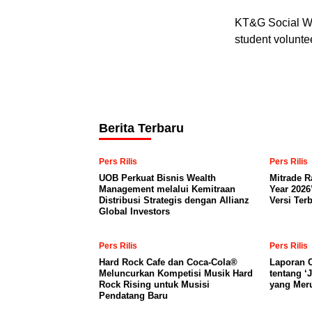
KT&G Social We
student voluntee
Berita Terbaru
Pers Rilis
Pers Rilis
UOB Perkuat Bisnis Wealth
Mitrade R
Management melalui Kemitraan
Year 2026
Distribusi Strategis dengan Allianz
Versi Ter
Global Investors
Pers Rilis
Pers Rilis
Hard Rock Cafe dan Coca-Cola®
Laporan C
Meluncurkan Kompetisi Musik Hard
tentang ‘
Rock Rising untuk Musisi
yang Mer
Pendatang Baru