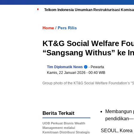
Telkom Indonesia Umumkan Restrukturisasi Komisar
Home
Pers Rilis
/
KT&G Social Welfare Fo
“Sangsang Withus” ke I
Tim Diplomatik News
- Pewarta
Kamis, 22 Januari 2026
- 00:40 WIB
Group photo of the KT&G Social Welfare Foundation’s “S
Membangun pe
Berita Terkait
pendidikan—m
UOB Perkuat Bisnis Wealth
Management melalui
SEOUL, Korea 
Kemitraan Distribusi Strategis