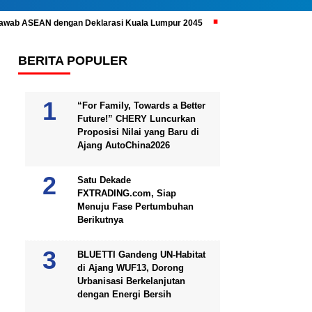
ijawab ASEAN dengan Deklarasi Kuala Lumpur 2045
Prabowo Subianto 
BERITA POPULER
“For Family, Towards a Better
Future!” CHERY Luncurkan
Proposisi Nilai yang Baru di
Ajang AutoChina2026
Satu Dekade
FXTRADING.com, Siap
Menuju Fase Pertumbuhan
Berikutnya
BLUETTI Gandeng UN-Habitat
di Ajang WUF13, Dorong
Urbanisasi Berkelanjutan
dengan Energi Bersih