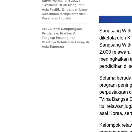
Survei Herbalife: Budaya
“Wellness” Kian Menguat di
Asia Pasifik, Empat dari Lima
Konsumen Memprioritaskan
Kesehatan Holistik
PCG Global Rampungkan
Sangsang With
Pendanaan Pra-Seri A,
dikelola oleh K
Tangkap Peluang dari
Pesatnya Kebutuhan Energi di
Sangsang Withu
Asia Tenggara
2.000 relawan. 
meningkatkan ta
pendidikan di 
Selama berada 
program pening
perpustakaan d
"Vina Bangsa S
itu, relawan j
asal Korea, ser
Kelompok relaw