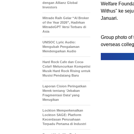
dengan Allianz Global
Welfare Founda
Investors
Withus" ke sej
Januari.
Mitrade Raih Gelar “AI Broker
of the Year 2026”, Hadirkan
MitradeGPT Versi Terbaru di
Asia
Group photo of
UNISOC Lyric Audio:
overseas colleg
Mengubah Pengalaman
Mendengarkan Audio
Hard Rock Cafe dan Coca-
Cola® Meluncurkan Kompetisi
Musik Hard Rock Rising untuk
Musisi Pendatang Baru
Laporan Cision Peringatkan
Merek tentang ‘Jebakan
Fragmentasi Data’ yang
Merugikan
Lockton Memperkenalkan
Lockton SAGE: Platform
Kecerdasan Perusahaan
Terpadu Pertama di Industri