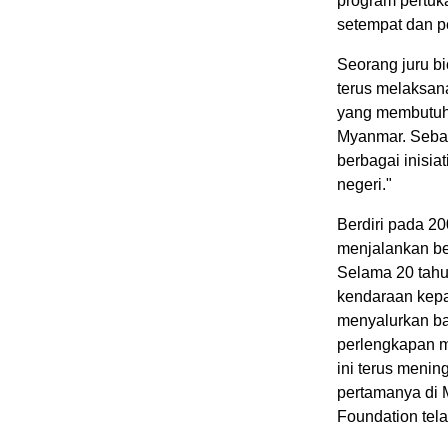
program pertuk
setempat dan p
Seorang juru b
terus melaksana
yang membutuhk
Myanmar. Sebag
berbagai inisia
negeri."
Berdiri pada 2
menjalankan ber
Selama 20 tahu
kendaraan kepad
menyalurkan ba
perlengkapan mu
ini terus meni
pertamanya di 
Foundation tela