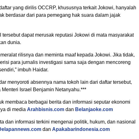
daftar yang dirilis OCCRP, khususnya terkait Jokowi, hanyalah
dak berdasar dari para pemegang hak suara dalam jajak
l tersebut dapat merusak reputasi Jokowi di mata masyarakat
kan dunia.
eralat rilisnya dan meminta maaf kepada Jokowi. Jika tidak,
isi para jurnalis investigasi sama saja dengan mencoreng
sendiri,” imbuh Haidar.
dar menyoroti absennya nama tokoh lain dari daftar tersebut,
 Menteri Israel Benjamin Netanyahu.***
k membaca berbagai berita dan informasi seputar ekonomi
nya di media
Arahbisnis.com
dan
Belanjaoke.com
ta dan informasi terkini mengenai politik, hukum, dan nasional
Delapannews.com
dan
Apakabarindonesia.com