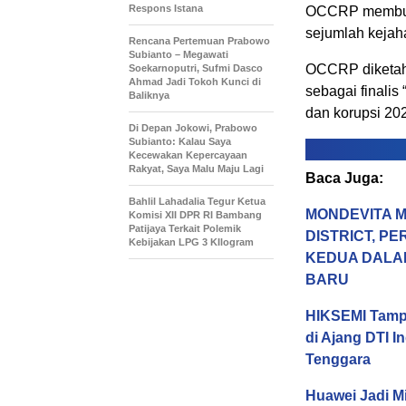
Respons Istana
OCCRP membuat 
sejumlah kejaha
Rencana Pertemuan Prabowo
Subianto – Megawati
OCCRP diketah
Soekarnoputri, Sufmi Dasco
Ahmad Jadi Tokoh Kunci di
sebagai finalis
Baliknya
dan korupsi 20
Di Depan Jokowi, Prabowo
Subianto: Kalau Saya
Kecewakan Kepercayaan
Rakyat, Saya Malu Maju Lagi
Baca Juga:
Bahlil Lahadalia Tegur Ketua
MONDEVITA M
Komisi XII DPR RI Bambang
Patijaya Terkait Polemik
DISTRICT, P
Kebijakan LPG 3 KIlogram
KEDUA DALA
BARU
HIKSEMI Tampi
di Ajang DTI 
Tenggara
Huawei Jadi M