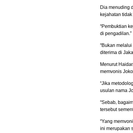
Dia menuding da
kejahatan tidak
“Pembuktian ke
di pengadilan.”
“Bukan melalui 
diterima di Jak
Menurut Haidar
memvonis Jokow
“Jika metodolo
usulan nama Jo
“Sebab, bagai
tersebut sement
“Yang memvonis
ini merupakan s