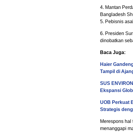
4. Mantan Perd
Bangladesh Sh
5. Pebisnis asa
6. Presiden Sur
dinobatkan seb
Baca Juga:
Haier Gandeng
Tampil di Aja
SUS ENVIRONM
Ekspansi Glob
UOB Perkuat B
Strategis deng
Merespons hal te
menanggapi ma