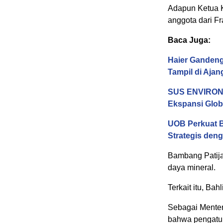
Adapun Ketua K
anggota dari Fr
Baca Juga:
Haier Gandeng
Tampil di Aja
SUS ENVIRONM
Ekspansi Glob
UOB Perkuat B
Strategis deng
Bambang Patija
daya mineral.
Terkait itu, Ba
Sebagai Menter
bahwa pengatura