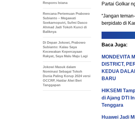
Respons Istana
Partai Golkar ng
Rencana Pertemuan Prabowo
“Jangan teman-t
Subianto – Megawati
berpidato di Ka
Soekarnoputri, Sufmi Dasco
Ahmad Jadi Tokoh Kunci di
Baliknya
Di Depan Jokowi, Prabowo
Baca Juga:
Subianto: Kalau Saya
Kecewakan Kepercayaan
Rakyat, Saya Malu Maju Lagi
MONDEVITA M
DISTRICT, P
Jokowi Masuk dalam
KEDUA DALA
Nominasi Sebagai Tokoh
Dunia Paling Korup 2024 versi
BARU
OCCRP, Haidar Alwi Beri
Tanggapan
HIKSEMI Tampi
di Ajang DTI 
Tenggara
Huawei Jadi M