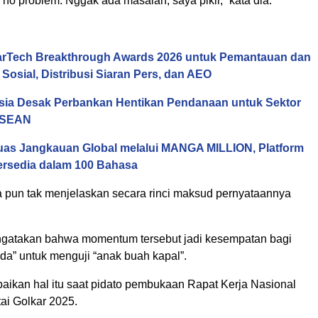
, no problem. Nggak ada masalah, saya pikir,” kata dia.
arTech Breakthrough Awards 2026 untuk Pemantauan dan
 Sosial, Distribusi Siaran Pers, dan AEO
Asia Desak Perbankan Hentikan Pendanaan untuk Sektor
 ASEAN
uas Jangkauan Global melalui MANGA MILLION, Platform
rsedia dalam 100 Bahasa
 pun tak menjelaskan secara rinci maksud pernyataannya
gatakan bahwa momentum tersebut jadi kesempatan bagi
da” untuk menguji “anak buah kapal”.
aikan hal itu saat pidato pembukaan Rapat Kerja Nasional
ai Golkar 2025.