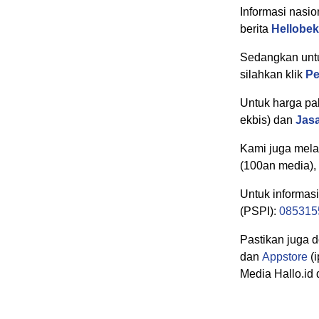
Informasi nasio
berita
Hellobe
Sedangkan untuk
silahkan klik
Pe
Untuk harga pak
ekbis) dan
Jas
Kami juga melay
(100an media),
Untuk informas
(PSPI):
085315
Pastikan juga 
dan
Appstore
(i
Media Hallo.id 