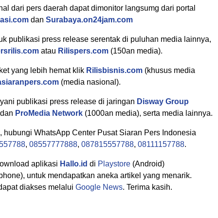
nal dari pers daerah dapat dimonitor langsumg dari portal
kasi.com
dan
Surabaya.on24jam.com
 publikasi press release serentak di puluhan media lainnya,
rsrilis.com
atau
Rilispers.com
(150an media).
et yang lebih hemat klik
Rilisbisnis.com
(khusus media
asiaranpers.com
(media nasional).
ani publikasi press release di jaringan
Disway Group
 dan
ProMedia Network
(1000an media), serta media lainnya.
i, hubungi WhatsApp Center Pusat Siaran Pers Indonesia
557788
,
08557777888
,
087815557788
,
08111157788
.
download aplikasi
Hallo.id
di
Playstore
(Android)
phone), untuk mendapatkan aneka artikel yang menarik.
dapat diakses melalui
Google News
. Terima kasih.