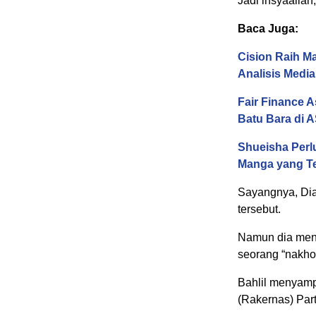
Jadi insyaallah
Baca Juga:
Cision Raih M
Analisis Media
Fair Finance 
Batu Bara di
Shueisha Perl
Manga yang Te
Sayangnya, Dia
tersebut.
Namun dia men
seorang “nakho
Bahlil menyamp
(Rakernas) Part