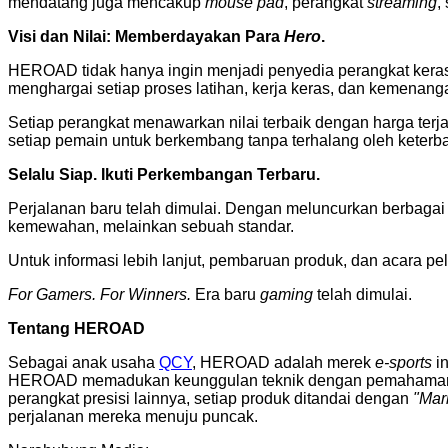
mendatang juga mencakup
mouse pad
, perangkat
streaming
,
Visi dan Nilai: Memberdayakan Para
Hero
.
HEROAD tidak hanya ingin menjadi penyedia perangkat keras
menghargai setiap proses latihan, kerja keras, dan kemenang
Setiap perangkat menawarkan nilai terbaik dengan harga ter
setiap pemain untuk berkembang tanpa terhalang oleh keterb
Selalu Siap. Ikuti Perkembangan Terbaru.
Perjalanan baru telah dimulai. Dengan meluncurkan berbaga
kemewahan, melainkan sebuah standar.
Untuk informasi lebih lanjut, pembaruan produk, dan acara p
For Gamers. For Winners.
Era baru
gaming
telah dimulai.
Tentang HEROAD
Sebagai anak usaha
QCY
, HEROAD adalah merek
e-sports
in
HEROAD memadukan keunggulan teknik dengan pemahaman
perangkat presisi lainnya, setiap produk ditandai dengan
"Mar
perjalanan mereka menuju puncak.