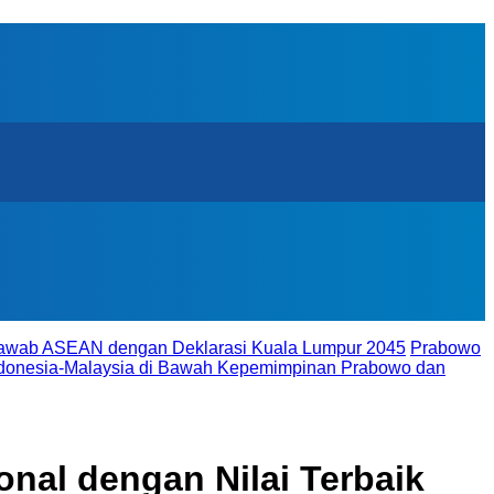
ijawab ASEAN dengan Deklarasi Kuala Lumpur 2045
Prabowo
donesia-Malaysia di Bawah Kepemimpinan Prabowo dan
nal dengan Nilai Terbaik