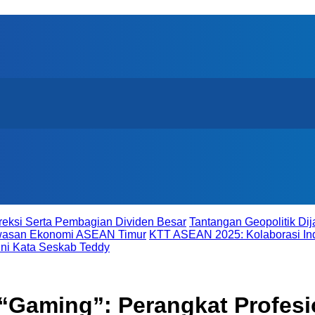
reksi Serta Pembagian Dividen Besar
Tantangan Geopolitik D
awasan Ekonomi ASEAN Timur
KTT ASEAN 2025: Kolaborasi In
ni Kata Seskab Teddy
Gaming”: Perangkat Profesio