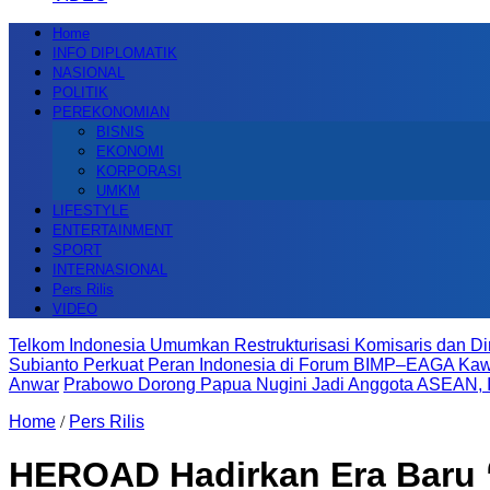
Home
INFO DIPLOMATIK
NASIONAL
POLITIK
PEREKONOMIAN
BISNIS
EKONOMI
KORPORASI
UMKM
LIFESTYLE
ENTERTAINMENT
SPORT
INTERNASIONAL
Pers Rilis
VIDEO
Telkom Indonesia Umumkan Restrukturisasi Komisaris dan Di
Subianto Perkuat Peran Indonesia di Forum BIMP–EAGA K
Anwar
Prabowo Dorong Papua Nugini Jadi Anggota ASEAN, I
Home
/
Pers Rilis
HEROAD Hadirkan Era Baru “