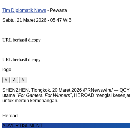
Tim Diplomatik News
- Pewarta
Sabtu, 21 Maret 2026
- 05:47 WIB
URL berhasil dicopy
URL berhasil dicopy
logo
A
A
A
SHENZHEN, Tiongkok, 20 Maret 2026 /PRNewswire/ — QCY
utama
"For Gamers. For Winners"
, HEROAD mengisi kesenjang
untuk meraih kemenangan.
Heroad
ADVERTISEMENT