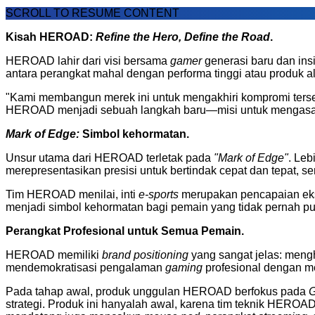
SCROLL TO RESUME CONTENT
Kisah HEROAD:
Refine the Hero, Define the Road
.
HEROAD lahir dari visi bersama
gamer
generasi baru dan ins
antara perangkat mahal dengan performa tinggi atau produk al
"Kami membangun merek ini untuk mengakhiri kompromi terse
HEROAD menjadi sebuah langkah baru—misi untuk mengasah 
Mark of Edge:
Simbol kehormatan.
Unsur utama dari HEROAD terletak pada
"Mark of Edge"
. Leb
merepresentasikan presisi untuk bertindak cepat dan tepat, se
Tim HEROAD menilai, inti
e-sports
merupakan pencapaian ekst
menjadi simbol kehormatan bagi pemain yang tidak pernah pu
Perangkat Profesional untuk Semua Pemain.
HEROAD memiliki
brand positioning
yang sangat jelas: meng
mendemokratisasi pengalaman
gaming
profesional dengan me
Pada tahap awal, produk unggulan HEROAD berfokus pada
G
strategi. Produk ini hanyalah awal, karena tim teknik HERO