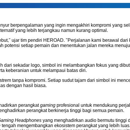
inyur berpengalaman yang ingin mengakhiri kompromi yang selam
ternatif yang lebih terjangkau namun kurang optimal.
but," ujar tim pendiri HEROAD. "Perjalanan kami berawal dari
potensi setiap pemain dan menentukan jalan mereka menuju
ih dari sekadar logo, simbol ini melambangkan fokus yang dib
rta keberanian untuk melampaui batas diri.
rem tanpa kompromi. Setiap sudut tajam dari simbol ini men
as dengan hasil biasa.
hadirkan perangkat
gaming
profesional untuk mendukung perjal
nghadirkan perangkat berkinerja tinggi bagi semua pemain.
aming Headphones
yang menghadirkan audio bermutu tinggi d
AD tengah mengembangkan ekosistem perangkat yang lebih luas