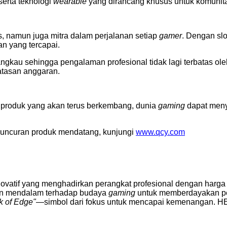
 serta teknologi
wearable
yang dirancang khusus untuk komuni
, namun juga mitra dalam perjalanan setiap
gamer
. Dengan sl
an yang tercapai.
jangkau sehingga pengalaman profesional tidak lagi terbatas 
atasan anggaran.
i produk yang akan terus berkembang, dunia
gaming
dapat menya
eluncuran produk mendatang, kunjungi
www.qcy.com
ovatif yang menghadirkan perangkat profesional dengan harga
 mendalam terhadap budaya
gaming
untuk memberdayakan pem
k of Edge"—
simbol dari fokus untuk mencapai kemenangan. 