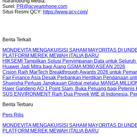
Narahubung Media:
Surel:
PR@qcyearphone.com
Situs Resmi QCY:
https://www.qcy.com/
Berita Terkait
MONDEVITA MENGAKUISISI SAHAM MAYORITAS DI UN
PLATFORM MEREK MEWAH ITALIA BARU
HIKSEMI Tampilkan Solusi Penyimpanan Data untuk Seluruh 
Huawei Jadi Mitra bagi Ajang GSMA M360 ASEAN 2026
Cision Raih MarTech Breakthrough Awards 2026 untuk Pemanta
Fair Finance Asia Desak Perbankan Hentikan Pendanaan unt
Shueisha Perluas Jangkauan Global melalui MANGA MILLION
Haier Gandeng AO 1 Point Slam, Buka Peluang bagi Petenis 
SUS ENVIRONMENT Raih Dua Proyek WtE di Indonesia, Perc
Berita Terbaru
Pers Rilis
MONDEVITA MENGAKUISISI SAHAM MAYORITAS DI UN
PLATFORM MEREK MEWAH ITALIA BARU