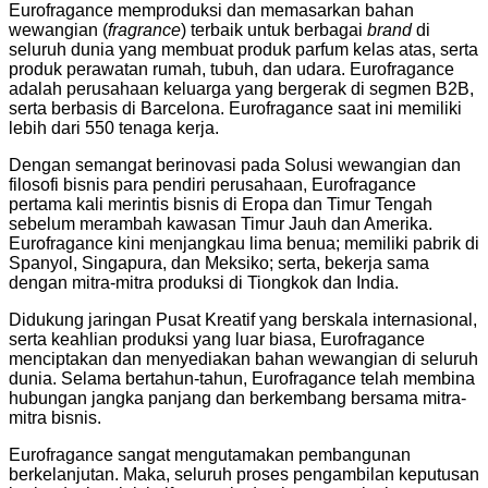
Eurofragance memproduksi dan memasarkan bahan
wewangian (
fragrance
) terbaik untuk berbagai
brand
di
seluruh dunia yang membuat produk parfum kelas atas, serta
produk perawatan rumah, tubuh, dan udara. Eurofragance
adalah perusahaan keluarga yang bergerak di segmen B2B,
serta berbasis di Barcelona. Eurofragance saat ini memiliki
lebih dari 550 tenaga kerja.
Dengan semangat berinovasi pada Solusi wewangian dan
filosofi bisnis para pendiri perusahaan, Eurofragance
pertama kali merintis bisnis di Eropa dan Timur Tengah
sebelum merambah kawasan Timur Jauh dan Amerika.
Eurofragance kini menjangkau lima benua; memiliki pabrik di
Spanyol, Singapura, dan Meksiko; serta, bekerja sama
dengan mitra-mitra produksi di Tiongkok dan India.
Didukung jaringan Pusat Kreatif yang berskala internasional,
serta keahlian produksi yang luar biasa, Eurofragance
menciptakan dan menyediakan bahan wewangian di seluruh
dunia. Selama bertahun-tahun, Eurofragance telah membina
hubungan jangka panjang dan berkembang bersama mitra-
mitra bisnis.
Eurofragance sangat mengutamakan pembangunan
berkelanjutan. Maka, seluruh proses pengambilan keputusan