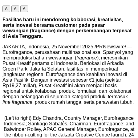
A
A
A
Fasilitas baru ini mendorong kolaborasi, kreativitas,
serta inovasi bersama customer pada pasar
wewangian (fragrance) dengan perkembangan terpesat
di
Asia Tenggara
.
JAKARTA, Indonesia
,
25 November 2025
/PRNewswire/ —
Eurofragance, perusahaan multinasional asal Spanyol yang
memproduksi bahan wewangian (
fragrance
), meresmikan
Pusat Kreatif pertama di
Indonesia
. Berlokasi di
Arkadia
Green Park
, Jakarta Selatan, fasilitas ini memperkuat
jangkauan regional Eurofragance dan keahlian inovasi di
Asia Pasifik. Dengan investasi sebesar €1 juta (sekitar
Rp19,27
miliar), Pusat Kreatif ini akan menjadi basis
regional untuk kolaborasi produk, formulasi, dan kolaborasi
dengan pelanggan di sejumlah kategori produk, termasuk
fine fragrance
, produk rumah tangga, serta perawatan tubuh.
(Left to right) Edy Chandra, Country Manager, Eurofragance
Indonesia; Santiago Sabatés, Chairman, Eurofragance; and
Balwinder Rolley, APAC General Manager, Eurofragance, at
the ribbon-cutting for the Jakarta Creative Centre launch, 24