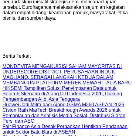
berlandaskan inisiatif strategis demi mencapai tujuan
tersebut. Eurofragance melaksanakan sejumlah kegiatan
dalam empat bidang: keamanan produk, masyarakat, etika
bisnis, dan sumber daya.
Berita Terkait
MONDEVITA MENGAKUISISI SAHAM MAYORITAS DI
UNDERSCORE DISTRICT, PERUSAHAAN INDUK
MAGLIANO, SEBAGAI LANGKAH KEDUA DALAM
MEMBANGUN PLATFORM MEREK MEWAH ITALIA BARU
HIKSEMI Tampilkan Solusi Penyimpanan Data untuk
Seluruh Skenario di Ajang DTI Indonesia 2026, Dukung
Pengembangan AI di Asia Tenggara
Huawei Jadi Mitra bagi Ajang GSMA M360 ASEAN 2026
Cision Raih MarTech Breakthrough Awards 2026 untuk
Pemantauan dan Analisis Media Sosial, Distribusi Siaran
Pers, dan AEO
Fair Finance Asia Desak Perbankan Hentikan Pendanaan
untuk Sektor Batu Bara di ASEAN