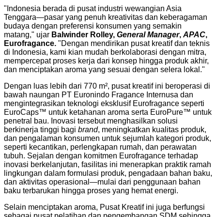
"
Indonesia
berada di pusat industri wewangian Asia
Tenggara—pasar yang penuh kreativitas dan keberagaman
budaya dengan preferensi konsumen yang semakin
matang," ujar
Balwinder Rolley
,
General Manager
,
APAC
,
Eurofragance.
"Dengan mendirikan pusat kreatif dan teknis
di
Indonesia
, kami kian mudah berkolaborasi dengan mitra,
mempercepat proses kerja dari konsep hingga produk akhir,
dan menciptakan aroma yang sesuai dengan selera lokal."
Dengan luas lebih dari 770 m², pusat kreatif ini beroperasi di
bawah naungan PT Euronindo Fragance Internusa dan
mengintegrasikan teknologi eksklusif Eurofragance seperti
EuroCaps™ untuk ketahanan aroma serta EuroPure™ untuk
penetral bau. Inovasi tersebut menghasilkan solusi
berkinerja tinggi bagi
brand
, meningkatkan kualitas produk,
dan pengalaman konsumen untuk sejumlah kategori produk,
seperti kecantikan, perlengkapan rumah, dan perawatan
tubuh. Sejalan dengan komitmen Eurofragance terhadap
inovasi berkelanjutan, fasilitas ini menerapkan praktik ramah
lingkungan dalam formulasi produk, pengadaan bahan baku,
dan aktivitas operasional—mulai dari penggunaan bahan
baku terbarukan hingga proses yang hemat energi.
Selain menciptakan aroma, Pusat Kreatif ini juga berfungsi
sebagai pusat pelatihan dan pengembangan SDM sehingga