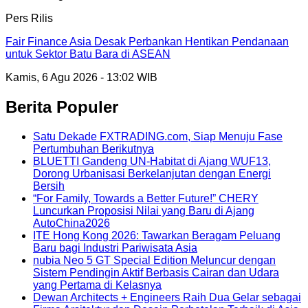
Pers Rilis
Fair Finance Asia Desak Perbankan Hentikan Pendanaan
untuk Sektor Batu Bara di ASEAN
Kamis, 6 Agu 2026 - 13:02 WIB
Berita Populer
Satu Dekade FXTRADING.com, Siap Menuju Fase
Pertumbuhan Berikutnya
BLUETTI Gandeng UN-Habitat di Ajang WUF13,
Dorong Urbanisasi Berkelanjutan dengan Energi
Bersih
“For Family, Towards a Better Future!” CHERY
Luncurkan Proposisi Nilai yang Baru di Ajang
AutoChina2026
ITE Hong Kong 2026: Tawarkan Beragam Peluang
Baru bagi Industri Pariwisata Asia
nubia Neo 5 GT Special Edition Meluncur dengan
Sistem Pendingin Aktif Berbasis Cairan dan Udara
yang Pertama di Kelasnya
Dewan Architects + Engineers Raih Dua Gelar sebagai