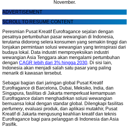
November.
ADVERTISEMENT
SCROLL TO RESUME CONTENT
Peresmian Pusat Kreatif Eurofragance sejalan dengan
pesatnya pertumbuhan pasar wewangian di
Indonesia
,
terutama didorong selera konsumen yang semakin tinggi dan
lonjakan permintaan solusi wewangian yang terinspirasi dari
budaya lokal. Data industri memproyeksikan industri
wewangian
Asia Tenggara
akan mengalami pertumbuhan
dengan
CAGR lebih dari 3% hingga 2030
. Di sisi lain,
Indonesia
akan menjadi salah satu pasar yang paling
menarik di kawasan tersebut.
Sebagai bagian dari jaringan global Pusat Kreatif
Eurofragance di
Barcelona
,
Dubai
, Meksiko,
India
, dan
Singapura, fasilitas di
Jakarta
memperkuat kemampuan
Eurofragance dalam menghadirkan solusi wewangian
bernuansa lokal dengan standar global. Dilengkapi fasilitas
perfumery
, evaluasi produk, dan aplikasi mutakhir, Pusat
Kreatif di
Jakarta
mengusung keahlian kreatif dan teknis
Eurofragance bagi para pelanggan di
Indonesia
dan Asia
Pasifik.