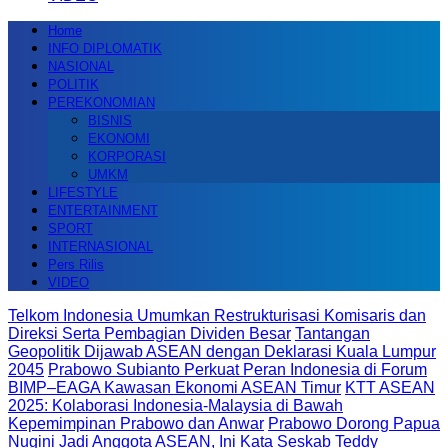
Home
INFO DIPLOMATIK
NASIONAL
POLITIK
PEREKONOMIAN
BISNIS
EKONOMI
KORPORASI
UMKM
LIFESTYLE
ENTERTAINMENT
SPORT
INTERNASIONAL
Pers Rilis
VIDEO
Telkom Indonesia Umumkan Restrukturisasi Komisaris dan
Direksi Serta Pembagian Dividen Besar
Tantangan
Geopolitik Dijawab ASEAN dengan Deklarasi Kuala Lumpur
2045
Prabowo Subianto Perkuat Peran Indonesia di Forum
BIMP–EAGA Kawasan Ekonomi ASEAN Timur
KTT ASEAN
2025: Kolaborasi Indonesia-Malaysia di Bawah
Kepemimpinan Prabowo dan Anwar
Prabowo Dorong Papua
Nugini Jadi Anggota ASEAN, Ini Kata Seskab Teddy