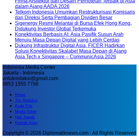
Firma Arsitektur dan Desain Perhotelan Terbaik di Asia
dalam Ajang AADA 2026
Telkom Indonesia Umumkan Restrukturisasi Komisaris
dan Direksi Serta Pembagian Dividen Besar
Sigenergy Resmi Melantai di Bursa Efek Hong Kong,
Didukung Investor Global Terkemuka
Konektivitas Berbasis AI: Asia Pasifik Susun Arah
Menuju Masa Depan Digital yang Lebih Cerdas
Dukung Infrastruktur Digital Asia, FICER Hadirkan
Solusi Konektivitas Skalabel Masa Depan di Ajang
Asia Tech x Singapore – CommunicAsia 2026
Indonesia Media Center
Jakarta - Indonesia
untukredaksi@gmail.com
0853 1555 7788
Home
Tim Redaksi
Kode Etik
Media Siber
Hak Jawab
Kontak Iklan
Copyright © 2026 Diplomatiknews.com - All Rights Reserved