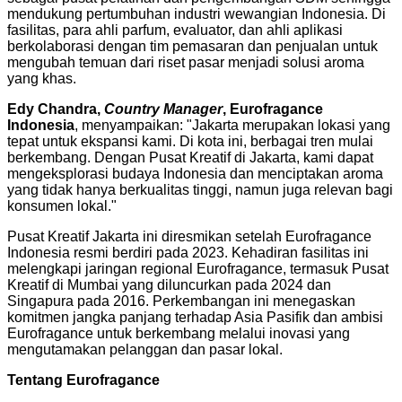
mendukung pertumbuhan industri wewangian
Indonesia
. Di
fasilitas, para ahli parfum, evaluator, dan ahli aplikasi
berkolaborasi dengan tim pemasaran dan penjualan untuk
mengubah temuan dari riset pasar menjadi solusi aroma
yang khas.
Edy Chandra
,
Country Manager
, Eurofragance
Indonesia
,
menyampaikan
: "
Jakarta
merupakan lokasi yang
tepat untuk ekspansi kami. Di kota ini, berbagai tren mulai
berkembang. Dengan Pusat Kreatif di
Jakarta
, kami dapat
mengeksplorasi budaya
Indonesia
dan menciptakan aroma
yang tidak hanya berkualitas tinggi, namun juga relevan bagi
konsumen lokal."
Pusat Kreatif Jakarta ini diresmikan setelah Eurofragance
Indonesia resmi berdiri pada 2023. Kehadiran fasilitas ini
melengkapi jaringan regional Eurofragance, termasuk Pusat
Kreatif di
Mumbai
yang diluncurkan pada 2024 dan
Singapura pada 2016. Perkembangan ini menegaskan
komitmen jangka panjang terhadap Asia Pasifik dan ambisi
Eurofragance untuk berkembang melalui inovasi yang
mengutamakan pelanggan dan pasar lokal.
Tentang Eurofragance