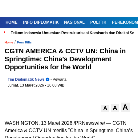
HOME
INFO DIPLOMATIK
NASIONAL
POLITIK
PEREKONOM
Telkom Indonesia Umumkan Restrukturisasi Komisaris dan Direksi Ser
/
Home
Pers Rilis
CGTN AMERICA & CCTV UN: China in
Springtime: China’s Development
Opportunities for the World
Tim Diplomatik News
- Pewarta
Jumat, 13 Maret 2026
- 16:08 WIB
A
A
A
WASHINGTON
,
13 Maret 2026
/PRNewswire/ — CGTN
America & CCTV UN merilis "China in Springtime: China’s
Development Opportunities for the World".