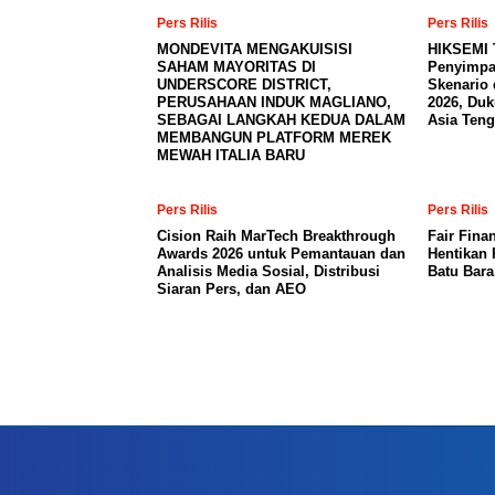
Pers Rilis
Pers Rilis
MONDEVITA MENGAKUISISI
HIKSEMI 
SAHAM MAYORITAS DI
Penyimpa
UNDERSCORE DISTRICT,
Skenario 
PERUSAHAAN INDUK MAGLIANO,
2026, Du
SEBAGAI LANGKAH KEDUA DALAM
Asia Teng
MEMBANGUN PLATFORM MEREK
MEWAH ITALIA BARU
Pers Rilis
Pers Rilis
Cision Raih MarTech Breakthrough
Fair Fina
Awards 2026 untuk Pemantauan dan
Hentikan 
Analisis Media Sosial, Distribusi
Batu Bar
Siaran Pers, dan AEO