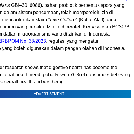
ulans
GBI–30, 6086), bahan probiotik berbentuk spora yang
 dalam sistem pencernaan, telah memperoleh izin di
uk mencantumkan klaim
"Live Culture"
(Kultur Aktif) pada
n umum yang berlaku. Izin ini diperoleh Kerry setelah BC30™
 daftar mikroorganisme yang diizinkan di Indonesia
ERBPOM No. 38/2023
, regulasi yang mengatur
 yang boleh digunakan dalam pangan olahan di Indonesia.
r research shows that digestive health has become the
tional health need globally, with 76% of consumers believing
ts overall health and wellbeing
ADVERTISEMENT