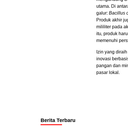
utama. Di anta
galur:
Bacillus
Produk akhir j
mililiter pada 
itu, produk ha
memenuhi pers
Izin yang dir
inovasi berbas
pangan dan min
pasar lokal.
Berita Terbaru