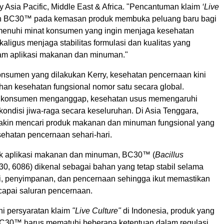
y Asia Pacific, Middle East & Africa. "Pencantuman klaim
‘Live
 BC30™ pada kemasan produk membuka peluang baru bagi
enuhi minat konsumen yang ingin menjaga kesehatan
aligus menjaga stabilitas formulasi dan kualitas yang
am aplikasi makanan dan minuman."
konsumen yang dilakukan Kerry, kesehatan pencernaan kini
han kesehatan fungsional nomor satu secara global.
konsumen menganggap, kesehatan usus memengaruhi
ondisi jiwa-raga secara keseluruhan. Di Asia Tenggara,
kin mencari produk makanan dan minuman fungsional yang
hatan pencernaan sehari-hari.
uk aplikasi makanan dan minuman, BC30™ (
Bacillus
0, 6086) dikenal sebagai bahan yang tetap stabil selama
i, penyimpanan, dan pencernaan sehingga ikut memastikan
ncapai saluran pencernaan.
i persyaratan klaim
"Live Culture"
di Indonesia, produk yang
30™ harus mematuhi beberapa ketentuan dalam regulasi