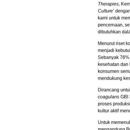
Therapies,
Kerr
Culture’
dengan
kami untuk mem
pencernaan, sek
dibutuhkan dal
Menurut riset 
menjadi kebutu
Sebanyak 76% 
kesehatan dan k
konsumen sema
mendukung kese
Dirancang unt
coagulans
GBI 3
proses produks
kultur aktif me
Untuk memenuh
mengandung BC