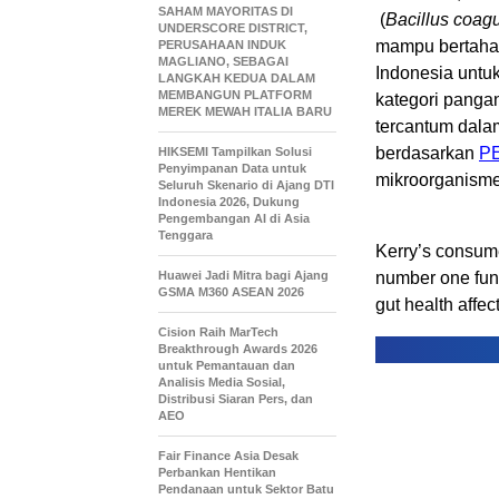
SAHAM MAYORITAS DI
(
Bacillus coag
UNDERSCORE DISTRICT,
mampu bertahan
PERUSAHAAN INDUK
MAGLIANO, SEBAGAI
Indonesia unt
LANGKAH KEDUA DALAM
MEMBANGUN PLATFORM
kategori panga
MEREK MEWAH ITALIA BARU
tercantum dalam
berdasarkan
P
HIKSEMI Tampilkan Solusi
Penyimpanan Data untuk
mikroorganisme
Seluruh Skenario di Ajang DTI
Indonesia 2026, Dukung
Pengembangan AI di Asia
Tenggara
Kerry’s consume
Huawei Jadi Mitra bagi Ajang
number one func
GSMA M360 ASEAN 2026
gut health affec
Cision Raih MarTech
Breakthrough Awards 2026
untuk Pemantauan dan
Analisis Media Sosial,
Distribusi Siaran Pers, dan
AEO
Fair Finance Asia Desak
Perbankan Hentikan
Pendanaan untuk Sektor Batu