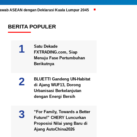
ijawab ASEAN dengan Deklarasi Kuala Lumpur 2045
Prabowo Subianto 
BERITA POPULER
Satu Dekade
FXTRADING.com, Siap
Menuju Fase Pertumbuhan
Berikutnya
BLUETTI Gandeng UN-Habitat
di Ajang WUF13, Dorong
Urbanisasi Berkelanjutan
dengan Energi Bersih
“For Family, Towards a Better
Future!” CHERY Luncurkan
Proposisi Nilai yang Baru di
Ajang AutoChina2026