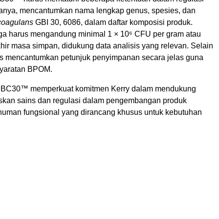
ranya, mencantumkan nama lengkap genus, spesies, dan
 coagulans
GBI 30, 6086, dalam daftar komposisi produk.
uga harus mengandung minimal 1 × 10⁶ CFU per gram atau
akhir masa simpan, didukung data analisis yang relevan. Selain
rus mencantumkan petunjuk penyimpanan secara jelas guna
yaratan BPOM.
aih BC30™ memperkuat komitmen Kerry dalam mendukung
iskan sains dan regulasi dalam pengembangan produk
uman fungsional yang dirancang khusus untuk kebutuhan