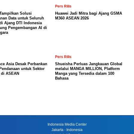
Pers Rilis
Tampilkan Solusi
Huawei Jadi Mitra bagi Ajang GSMA
nan Data untuk Seluruh
M360 ASEAN 2026
di Ajang DTI Indonesia
kung Pengembangan AI di
gara
Pers Rilis
nce Asia Desak Perbankan
Shueisha Perluas Jangkauan Global
Pendanaan untuk Sektor
melalui MANGA MILLION, Platform
a di ASEAN
Manga yang Tersedia dalam 100
Bahasa
Indonesia Media Center
Jakarta - Indonesia