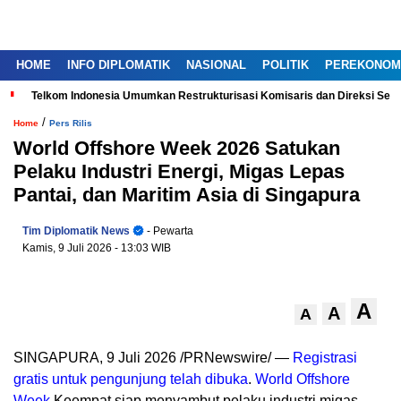
HOME
INFO DIPLOMATIK
NASIONAL
POLITIK
PEREKONOM
Telkom Indonesia Umumkan Restrukturisasi Komisaris dan Direksi Ser
/
Home
Pers Rilis
World Offshore Week 2026 Satukan
Pelaku Industri Energi, Migas Lepas
Pantai, dan Maritim Asia di Singapura
Tim Diplomatik News
- Pewarta
Kamis, 9 Juli 2026
- 13:03 WIB
A
A
A
SINGAPURA, 9 Juli 2026 /PRNewswire/ —
Registrasi
gratis untuk pengunjung telah dibuka
.
World Offshore
Week
Keempat siap menyambut pelaku industri migas