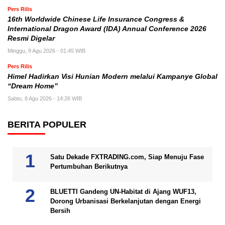
Pers Rilis
16th Worldwide Chinese Life Insurance Congress &
International Dragon Award (IDA) Annual Conference 2026
Resmi Digelar
Minggu, 9 Agu 2026 - 01:45 WIB
Pers Rilis
Himel Hadirkan Visi Hunian Modern melalui Kampanye Global
“Dream Home”
Sabtu, 8 Agu 2026 - 14:26 WIB
BERITA POPULER
Satu Dekade FXTRADING.com, Siap Menuju Fase
Pertumbuhan Berikutnya
BLUETTI Gandeng UN-Habitat di Ajang WUF13,
Dorong Urbanisasi Berkelanjutan dengan Energi
Bersih