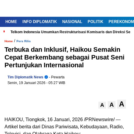
HOME
INFO DIPLOMATIK
NASIONAL
POLITIK
PEREKONOM
Telkom Indonesia Umumkan Restrukturisasi Komisaris dan Direksi Ser
/
Home
Pers Rilis
Terbuka dan Inklusif, Haikou Semakin
Cepat Berkembang sebagai Pusat Seni
Pertunjukan Internasional
Tim Diplomatik News
- Pewarta
Senin, 19 Januari 2026
- 05:27 WIB
A
A
A
HAIKOU, Tiongkok
,
16 Januari, 2026
/PRNewswire/ —
Artikel berita dari Dinas Pariwisata, Kebudayaan, Radio,
Televisi, dan Olahraga Kota Haikou: