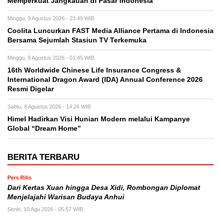
Memperkuat Jangkauan di Pasar Indonesia
Minggu, 9 Agustus 2026 - 23:49 WIB
Coolita Luncurkan FAST Media Alliance Pertama di Indonesia
Bersama Sejumlah Stasiun TV Terkemuka
Minggu, 9 Agustus 2026 - 01:45 WIB
16th Worldwide Chinese Life Insurance Congress &
International Dragon Award (IDA) Annual Conference 2026
Resmi Digelar
Sabtu, 8 Agustus 2026 - 14:26 WIB
Himel Hadirkan Visi Hunian Modern melalui Kampanye
Global “Dream Home”
BERITA TERBARU
Pers Rilis
Dari Kertas Xuan hingga Desa Xidi, Rombongan Diplomat
Menjelajahi Warisan Budaya Anhui
Senin, 10 Agu 2026 - 05:57 WIB