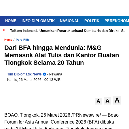
HOME
INFO DIPLOMATIK
NASIONAL
POLITIK
PEREKONOM
Telkom Indonesia Umumkan Restrukturisasi Komisaris dan Direksi Ser
/
Home
Pers Rilis
Dari BFA hingga Mendunia: M&G
Memasok Alat Tulis dan Kantor Buatan
Tiongkok Selama 20 Tahun
Tim Diplomatik News
- Pewarta
Kamis, 26 Maret 2026
- 00:13 WIB
A
A
A
BOAO, Tiongkok, 26 Maret 2026 /PRNewswire/ — Boao
Forum for Asia Annual Conference 2026 (BFA) dibuka
pada 24 Maret lalu di Hainan, Tiongkok dengan
tema