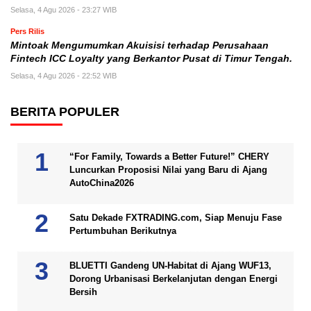
Selasa, 4 Agu 2026 - 23:27 WIB
Pers Rilis
Mintoak Mengumumkan Akuisisi terhadap Perusahaan
Fintech ICC Loyalty yang Berkantor Pusat di Timur Tengah.
Selasa, 4 Agu 2026 - 22:52 WIB
BERITA POPULER
“For Family, Towards a Better Future!” CHERY
Luncurkan Proposisi Nilai yang Baru di Ajang
AutoChina2026
Satu Dekade FXTRADING.com, Siap Menuju Fase
Pertumbuhan Berikutnya
BLUETTI Gandeng UN-Habitat di Ajang WUF13,
Dorong Urbanisasi Berkelanjutan dengan Energi
Bersih