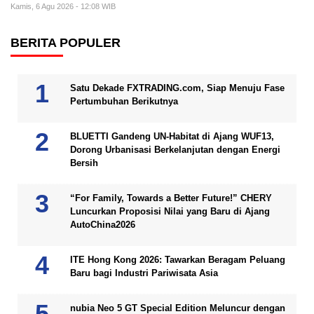
Kamis, 6 Agu 2026 - 12:08 WIB
BERITA POPULER
Satu Dekade FXTRADING.com, Siap Menuju Fase
Pertumbuhan Berikutnya
BLUETTI Gandeng UN-Habitat di Ajang WUF13,
Dorong Urbanisasi Berkelanjutan dengan Energi
Bersih
“For Family, Towards a Better Future!” CHERY
Luncurkan Proposisi Nilai yang Baru di Ajang
AutoChina2026
ITE Hong Kong 2026: Tawarkan Beragam Peluang
Baru bagi Industri Pariwisata Asia
nubia Neo 5 GT Special Edition Meluncur dengan