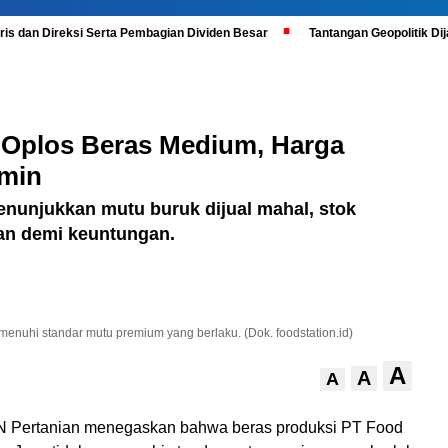
is dan Direksi Serta Pembagian Dividen Besar
Tantangan Geopolitik D
 Oplos Beras Medium, Harga
amin
enunjukkan mutu buruk dijual mahal, stok
an demi keuntungan.
menuhi standar mutu premium yang berlaku. (Dok. foodstation.id)
A
A
A
ertanian menegaskan bahwa beras produksi PT Food