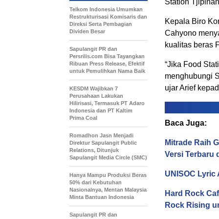
Station Tjipin
Telkom Indonesia Umumkan
Restrukturisasi Komisaris dan
Kepala Biro Ko
Direksi Serta Pembagian
Dividen Besar
Cahyono menyat
kualitas beras 
Sapulangit PR dan
Persrilis.com Bisa Tayangkan
“Jika Food Stat
Ribuan Press Release, Efektif
untuk Pemulihkan Nama Baik
menghubungi Sa
ujar Arief kepa
KESDM Wajibkan 7
Perusahaan Lakukan
Hilirisasi, Termasuk PT Adaro
Indonesia dan PT Kaltim
Prima Coal
Baca Juga:
Romadhon Jasn Menjadi
Mitrade Raih G
Direktur Sapulangit Public
Relations, Ditunjuk
Versi Terbaru 
Sapulangit Media Circle (SMC)
UNISOC Lyric
Hanya Mampu Produksi Beras
50% dari Kebutuhan
Nasionalnya, Mentan Malaysia
Hard Rock Caf
Minta Bantuan Indonesia
Rock Rising u
Sapulangit PR dan