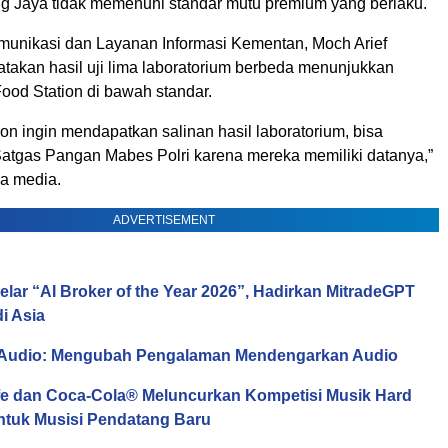
ang Jaya tidak memenuhi standar mutu premium yang berlaku.
munikasi dan Layanan Informasi Kementan, Moch Arief
akan hasil uji lima laboratorium berbeda menunjukkan
Food Station di bawah standar.
ion ingin mendapatkan salinan hasil laboratorium, bisa
tgas Pangan Mabes Polri karena mereka memiliki datanya,”
da media.
ADVERTISEMENT
elar “AI Broker of the Year 2026”, Hadirkan MitradeGPT
di Asia
 Audio: Mengubah Pengalaman Mendengarkan Audio
e dan Coca-Cola® Meluncurkan Kompetisi Musik Hard
ntuk Musisi Pendatang Baru