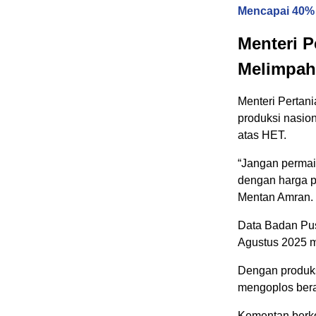
Mencapai 40%
Menteri P
Melimpah
Menteri Perta
produksi nasion
atas HET.
“Jangan permai
dengan harga pr
Mentan Amran.
Data Badan Pus
Agustus 2025 me
Dengan produks
mengoplos bera
Kementan berko