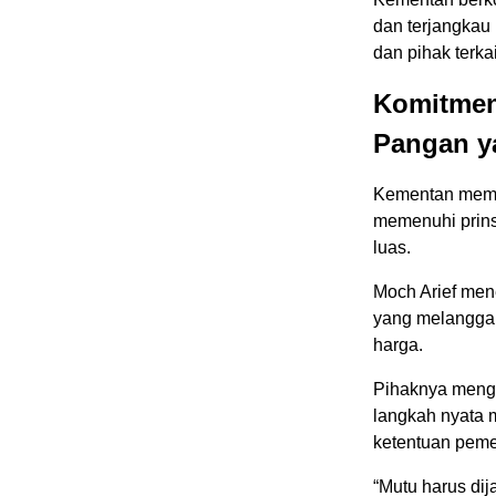
dan terjangkau
dan pihak terkai
Komitmen
Pangan y
Kementan memas
memenuhi prinsi
luas.
Moch Arief men
yang melanggar
harga.
Pihaknya mengi
langkah nyata 
ketentuan peme
“Mutu harus di