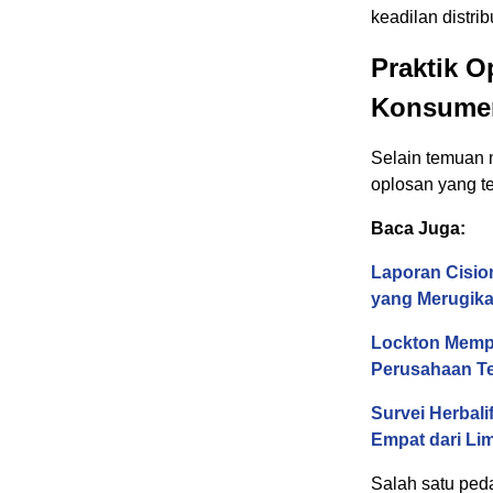
keadilan distri
Praktik O
Konsumen
Selain temuan 
oplosan yang te
Baca Juga:
Laporan Cisio
yang Merugik
Lockton Memp
Perusahaan Te
Survei Herbali
Empat dari Li
Salah satu pe