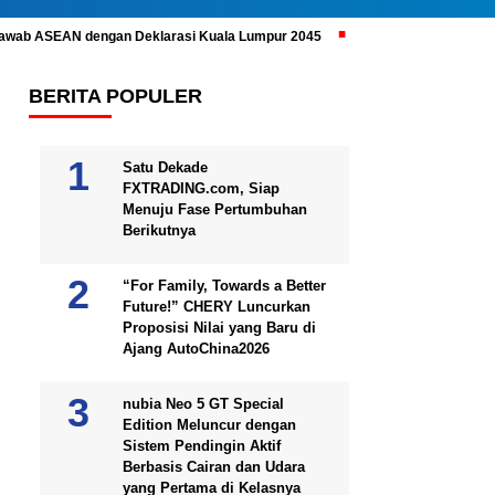
ijawab ASEAN dengan Deklarasi Kuala Lumpur 2045
Prabowo Subianto 
BERITA POPULER
Satu Dekade
FXTRADING.com, Siap
Menuju Fase Pertumbuhan
Berikutnya
“For Family, Towards a Better
Future!” CHERY Luncurkan
Proposisi Nilai yang Baru di
Ajang AutoChina2026
nubia Neo 5 GT Special
Edition Meluncur dengan
Sistem Pendingin Aktif
Berbasis Cairan dan Udara
yang Pertama di Kelasnya