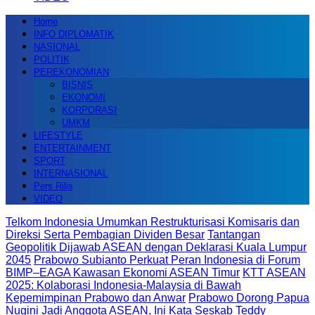
Home
INFO DIPLOMATIK
NASIONAL
POLITIK
PEREKONOMIAN
BISNIS
EKONOMI
KORPORASI
UMKM
LIFESTYLE
ENTERTAINMENT
SPORT
INTERNASIONAL
Pers Rilis
VIDEO
Telkom Indonesia Umumkan Restrukturisasi Komisaris dan
Direksi Serta Pembagian Dividen Besar
Tantangan
Geopolitik Dijawab ASEAN dengan Deklarasi Kuala Lumpur
2045
Prabowo Subianto Perkuat Peran Indonesia di Forum
BIMP–EAGA Kawasan Ekonomi ASEAN Timur
KTT ASEAN
2025: Kolaborasi Indonesia-Malaysia di Bawah
Kepemimpinan Prabowo dan Anwar
Prabowo Dorong Papua
Nugini Jadi Anggota ASEAN, Ini Kata Seskab Teddy