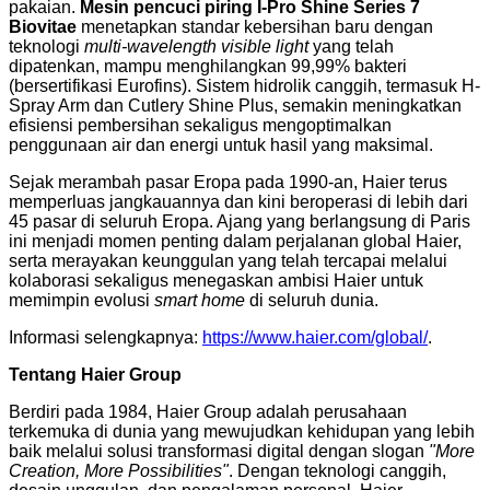
pakaian.
Mesin pencuci piring I-Pro Shine Series 7
Biovitae
menetapkan standar kebersihan baru dengan
teknologi
multi-wavelength visible light
yang telah
dipatenkan, mampu menghilangkan 99,99% bakteri
(bersertifikasi Eurofins). Sistem hidrolik canggih, termasuk H-
Spray Arm dan Cutlery Shine Plus, semakin meningkatkan
efisiensi pembersihan sekaligus mengoptimalkan
penggunaan air dan energi untuk hasil yang maksimal.
Sejak merambah pasar Eropa pada 1990-an, Haier terus
memperluas jangkauannya dan kini beroperasi di lebih dari
45 pasar di seluruh Eropa. Ajang yang berlangsung di Paris
ini menjadi momen penting dalam perjalanan global Haier,
serta merayakan keunggulan yang telah tercapai melalui
kolaborasi sekaligus menegaskan ambisi Haier untuk
memimpin evolusi
smart home
di seluruh dunia.
Informasi selengkapnya:
https://www.haier.com/global/
.
Tentang Haier Group
Berdiri pada 1984, Haier Group adalah perusahaan
terkemuka di dunia yang mewujudkan kehidupan yang lebih
baik melalui solusi transformasi digital dengan slogan
"More
Creation, More Possibilities"
. Dengan teknologi canggih,