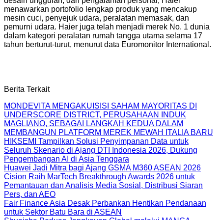
desain unggulan, dan pengalaman personal, Haier
menawarkan portofolio lengkap produk yang mencakup
mesin cuci, penyejuk udara, peralatan memasak, dan
pemurni udara. Haier juga telah menjadi merek No. 1 dunia
dalam kategori peralatan rumah tangga utama selama 17
tahun berturut-turut, menurut data Euromonitor International.
Berita Terkait
MONDEVITA MENGAKUISISI SAHAM MAYORITAS DI
UNDERSCORE DISTRICT, PERUSAHAAN INDUK
MAGLIANO, SEBAGAI LANGKAH KEDUA DALAM
MEMBANGUN PLATFORM MEREK MEWAH ITALIA BARU
HIKSEMI Tampilkan Solusi Penyimpanan Data untuk
Seluruh Skenario di Ajang DTI Indonesia 2026, Dukung
Pengembangan AI di Asia Tenggara
Huawei Jadi Mitra bagi Ajang GSMA M360 ASEAN 2026
Cision Raih MarTech Breakthrough Awards 2026 untuk
Pemantauan dan Analisis Media Sosial, Distribusi Siaran
Pers, dan AEO
Fair Finance Asia Desak Perbankan Hentikan Pendanaan
untuk Sektor Batu Bara di ASEAN