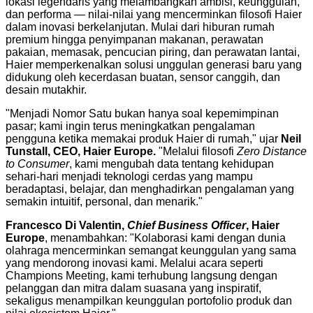
lokasi legendaris yang melambangkan ambisi, keunggulan,
dan performa — nilai-nilai yang mencerminkan filosofi Haier
dalam inovasi berkelanjutan. Mulai dari hiburan rumah
premium hingga penyimpanan makanan, perawatan
pakaian, memasak, pencucian piring, dan perawatan lantai,
Haier memperkenalkan solusi unggulan generasi baru yang
didukung oleh kecerdasan buatan, sensor canggih, dan
desain mutakhir.
"Menjadi Nomor Satu bukan hanya soal kepemimpinan
pasar; kami ingin terus meningkatkan pengalaman
pengguna ketika memakai produk Haier di rumah," ujar
Neil
Tunstall, CEO, Haier Europe.
"Melalui filosofi
Zero Distance
to Consumer
, kami mengubah data tentang kehidupan
sehari-hari menjadi teknologi cerdas yang mampu
beradaptasi, belajar, dan menghadirkan pengalaman yang
semakin intuitif, personal, dan menarik."
Francesco Di Valentin,
Chief Business Officer
, Haier
Europe
, menambahkan: "Kolaborasi kami dengan dunia
olahraga mencerminkan semangat keunggulan yang sama
yang mendorong inovasi kami. Melalui acara seperti
Champions Meeting, kami terhubung langsung dengan
pelanggan dan mitra dalam suasana yang inspiratif,
sekaligus menampilkan keunggulan portofolio produk dan