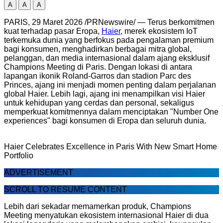
A
A
A
PARIS, 29 Maret 2026 /PRNewswire/ — Terus berkomitmen
kuat terhadap pasar Eropa,
Haier
, merek ekosistem IoT
terkemuka dunia yang berfokus pada pengalaman premium
bagi konsumen, menghadirkan berbagai mitra global,
pelanggan, dan media internasional dalam ajang eksklusif
Champions Meeting di Paris. Dengan lokasi di antara
lapangan ikonik Roland-Garros dan stadion Parc des
Princes, ajang ini menjadi momen penting dalam perjalanan
global Haier. Lebih lagi, ajang ini menampilkan visi Haier
untuk kehidupan yang cerdas dan personal, sekaligus
memperkuat komitmennya dalam menciptakan "Number One
experiences" bagi konsumen di Eropa dan seluruh dunia.
Haier Celebrates Excellence in Paris With New Smart Home
Portfolio
ADVERTISEMENT
SCROLL TO RESUME CONTENT
Lebih dari sekadar memamerkan produk, Champions
Meeting menyatukan ekosistem internasional Haier di dua