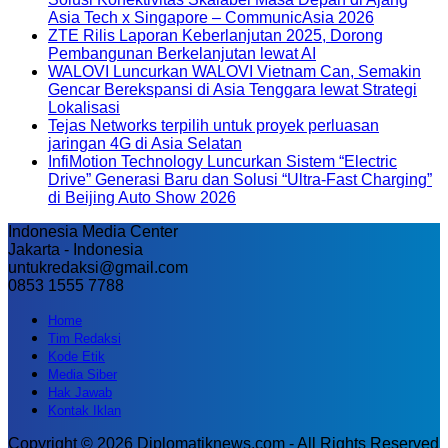
Asia Tech x Singapore – CommunicAsia 2026
ZTE Rilis Laporan Keberlanjutan 2025, Dorong
Pembangunan Berkelanjutan lewat AI
WALOVI Luncurkan WALOVI Vietnam Can, Semakin
Gencar Berekspansi di Asia Tenggara lewat Strategi
Lokalisasi
Tejas Networks terpilih untuk proyek perluasan
jaringan 4G di Asia Selatan
InfiMotion Technology Luncurkan Sistem “Electric
Drive” Generasi Baru dan Solusi “Ultra-Fast Charging”
di Beijing Auto Show 2026
Indonesia Media Center
Jakarta - Indonesia
untukredaksi@gmail.com
0853 1555 7788
Home
Tim Redaksi
Kode Etik
Media Siber
Hak Jawab
Kontak Iklan
Copyright © 2026 Diplomatiknews.com - All Rights Reserved