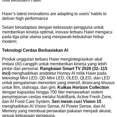
nilai ekosistem Haier."
Haier’s latest innovations are adapting to users’ habits to
deliver high performance
Selain beradaptasi dengan kebiasaan pengguna untuk
memberikan kinerja optimal, inovasi terbaru Haier mengacu
pada tiga pilar utama yang menjawab kebutuhan hidup
modern:
Teknologi Cerdas Berbasiskan AI
Produk unggulan terbaru Haier mengintegrasikan akal
imitasi (AI) canggih untuk memberikan kinerja yang lebih
pintar dan personal.
Rangkaian Smart TV 2026 (32–115
inci)
menghadirkan arsitektur Homey AI milik Haier pada
teknologi Mini LED, QD-Mini LED, OLED, QLED, dan LED
untuk pengalaman menonton yang imersif, dirancang khusus
untuk film, olahraga, dan gim.
Kulkas Horizon Collection
dengan kapasitas hingga 700 liter menawarkan sistem
penyimpanan cerdas melalui NutriBank, Active Fresh Zone,
dan AI Food Care System.
Seri mesin cuci Vision 15
menghadirkan AI Vision Sense, AI Power Sense, dan AI
Memory yang membuat perawatan pakaian menjadi akurat,
sesuai kebiasaan pengguna.