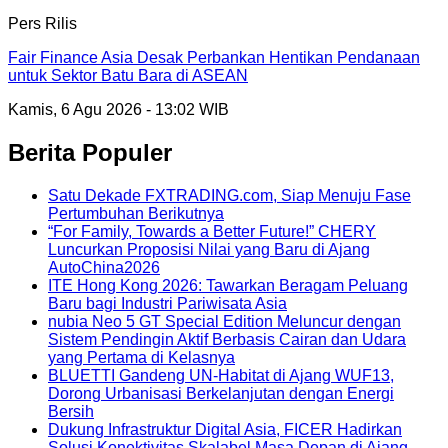
Pers Rilis
Fair Finance Asia Desak Perbankan Hentikan Pendanaan
untuk Sektor Batu Bara di ASEAN
Kamis, 6 Agu 2026 - 13:02 WIB
Berita Populer
Satu Dekade FXTRADING.com, Siap Menuju Fase
Pertumbuhan Berikutnya
“For Family, Towards a Better Future!” CHERY
Luncurkan Proposisi Nilai yang Baru di Ajang
AutoChina2026
ITE Hong Kong 2026: Tawarkan Beragam Peluang
Baru bagi Industri Pariwisata Asia
nubia Neo 5 GT Special Edition Meluncur dengan
Sistem Pendingin Aktif Berbasis Cairan dan Udara
yang Pertama di Kelasnya
BLUETTI Gandeng UN-Habitat di Ajang WUF13,
Dorong Urbanisasi Berkelanjutan dengan Energi
Bersih
Dukung Infrastruktur Digital Asia, FICER Hadirkan
Solusi Konektivitas Skalabel Masa Depan di Ajang