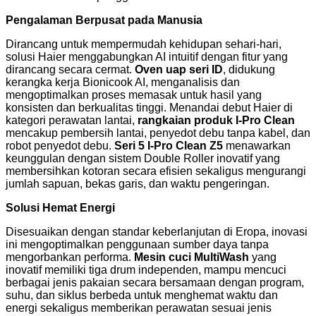
Pengalaman Berpusat pada Manusia
Dirancang untuk mempermudah kehidupan sehari-hari,
solusi Haier menggabungkan AI intuitif dengan fitur yang
dirancang secara cermat.
Oven uap seri ID
, didukung
kerangka kerja Bionicook AI, menganalisis dan
mengoptimalkan proses memasak untuk hasil yang
konsisten dan berkualitas tinggi. Menandai debut Haier di
kategori perawatan lantai,
rangkaian produk I-Pro Clean
mencakup pembersih lantai, penyedot debu tanpa kabel, dan
robot penyedot debu.
Seri 5 I-Pro Clean Z5
menawarkan
keunggulan dengan sistem Double Roller inovatif yang
membersihkan kotoran secara efisien sekaligus mengurangi
jumlah sapuan, bekas garis, dan waktu pengeringan.
Solusi Hemat Energi
Disesuaikan dengan standar keberlanjutan di Eropa, inovasi
ini mengoptimalkan penggunaan sumber daya tanpa
mengorbankan performa.
Mesin cuci MultiWash
yang
inovatif memiliki tiga drum independen, mampu mencuci
berbagai jenis pakaian secara bersamaan dengan program,
suhu, dan siklus berbeda untuk menghemat waktu dan
energi sekaligus memberikan perawatan sesuai jenis