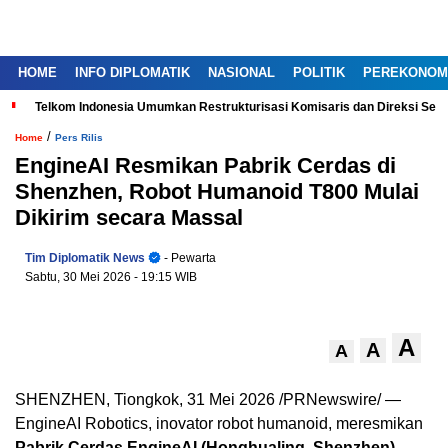
HOME
INFO DIPLOMATIK
NASIONAL
POLITIK
PEREKONOM
Telkom Indonesia Umumkan Restrukturisasi Komisaris dan Direksi Ser
/
Home
Pers Rilis
EngineAI Resmikan Pabrik Cerdas di
Shenzhen, Robot Humanoid T800 Mulai
Dikirim secara Massal
Tim Diplomatik News
- Pewarta
Sabtu, 30 Mei 2026
- 19:15 WIB
A
A
A
SHENZHEN, Tiongkok, 31 Mei 2026 /PRNewswire/ —
EngineAI Robotics, inovator robot humanoid, meresmikan
Pabrik Cerdas EngineAI (Honghualing, Shenzhen)
,