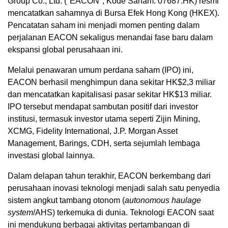
Group Co., Ltd. ("EACON", Kode Saham: 07687.HK) resmi
mencatatkan sahamnya di Bursa Efek Hong Kong (HKEX).
Pencatatan saham ini menjadi momen penting dalam
perjalanan EACON sekaligus menandai fase baru dalam
ekspansi global perusahaan ini.
Melalui penawaran umum perdana saham (IPO) ini,
EACON berhasil menghimpun dana sekitar HK$2,3 miliar
dan mencatatkan kapitalisasi pasar sekitar HK$13 miliar.
IPO tersebut mendapat sambutan positif dari investor
institusi, termasuk investor utama seperti Zijin Mining,
XCMG, Fidelity International, J.P. Morgan Asset
Management, Barings, CDH, serta sejumlah lembaga
investasi global lainnya.
Dalam delapan tahun terakhir, EACON berkembang dari
perusahaan inovasi teknologi menjadi salah satu penyedia
sistem angkut tambang otonom (
autonomous haulage
system
/AHS) terkemuka di dunia. Teknologi EACON saat
ini mendukung berbagai aktivitas pertambangan di