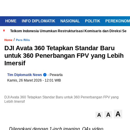
HOME
INFO DIPLOMATIK
NASIONAL
POLITIK
PEREKONOM
Telkom Indonesia Umumkan Restrukturisasi Komisaris dan Direksi Ser
/
Home
Pers Rilis
DJI Avata 360 Tetapkan Standar Baru
untuk 360 Penerbangan FPV yang Lebih
Imersif
Tim Diplomatik News
- Pewarta
Kamis, 26 Maret 2026
- 12:01 WIB
DJI Avata 360 Tetapkan Standar Baru untuk 360 Penerbangan FPV yang
Lebih Imersif
A
A
A
Dilengkapi dengan 1-inch imaging, O4+ video