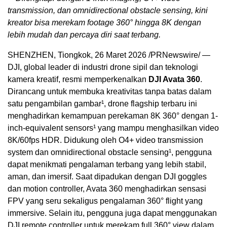
transmission, dan omnidirectional obstacle sensing, kini
kreator bisa merekam footage 360° hingga 8K dengan
lebih mudah dan percaya diri saat terbang.
SHENZHEN, Tiongkok
,
26 Maret 2026
/PRNewswire/ —
DJI, global leader di industri drone sipil dan teknologi
kamera kreatif, resmi memperkenalkan
DJI Avata 360
.
Dirancang untuk membuka kreativitas tanpa batas dalam
satu pengambilan gambar¹, drone flagship terbaru ini
menghadirkan kemampuan perekaman 8K 360° dengan 1-
inch-equivalent sensors¹ yang mampu menghasilkan video
8K/60fps HDR. Didukung oleh O4+ video transmission
system dan omnidirectional obstacle sensing¹, pengguna
dapat menikmati pengalaman terbang yang lebih stabil,
aman, dan imersif. Saat dipadukan dengan DJI goggles
dan motion controller, Avata 360 menghadirkan sensasi
FPV yang seru sekaligus pengalaman 360° flight yang
immersive. Selain itu, pengguna juga dapat menggunakan
DJI remote controller untuk merekam full 360° view dalam