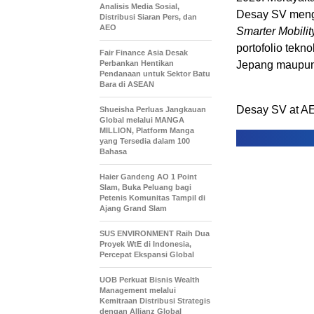
Analisis Media Sosial,
Desay SV meng
Distribusi Siaran Pers, dan
AEO
Smarter Mobilit
portofolio tekn
Fair Finance Asia Desak
Perbankan Hentikan
Jepang maupun 
Pendanaan untuk Sektor Batu
Bara di ASEAN
Desay SV at A
Shueisha Perluas Jangkauan
Global melalui MANGA
MILLION, Platform Manga
yang Tersedia dalam 100
Bahasa
Haier Gandeng AO 1 Point
Slam, Buka Peluang bagi
Petenis Komunitas Tampil di
Ajang Grand Slam
SUS ENVIRONMENT Raih Dua
Proyek WtE di Indonesia,
Percepat Ekspansi Global
UOB Perkuat Bisnis Wealth
Management melalui
Kemitraan Distribusi Strategis
dengan Allianz Global