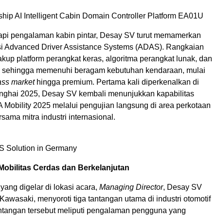
hip AI Intelligent Cabin Domain Controller Platform EA01U
pi pengalaman kabin pintar, Desay SV turut memamerkan
si Advanced Driver Assistance Systems (ADAS). Rangkaian
akup platform perangkat keras, algoritma perangkat lunak, dan
em sehingga memenuhi beragam kebutuhan kendaraan, mulai
ss market
hingga premium. Pertama kali diperkenalkan di
nghai 2025, Desay SV kembali menunjukkan kapabilitas
A Mobility 2025 melalui pengujian langsung di area perkotaan
rsama mitra industri internasional.
 Solution in Germany
obilitas Cerdas dan Berkelanjutan
ang digelar di lokasi acara,
Managing Director
, Desay SV
awasaki, menyoroti tiga tantangan utama di industri otomotif
antangan tersebut meliputi pengalaman pengguna yang