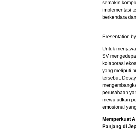
semakin komple
implementasi t
berkendara da
Presentation b
Untuk menjawab
SV mengedepan
kolaborasi ekos
yang meliputi 
tersebut, Desa
mengembangkan 
perusahaan yan
mewujudkan pen
emosional yang
Memperkuat Ak
Panjang di Je