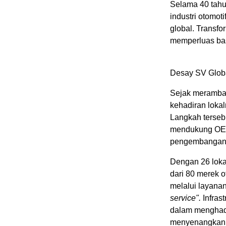
Selama 40 tahu
industri otomot
global. Transf
memperluas bas
Desay SV Globa
Sejak meramba
kehadiran lokal
Langkah terse
mendukung OEM
pengembangan 
Dengan 26 loka
dari 80 merek 
melalui layana
service".
Infras
dalam menghadi
menyenangkan, 