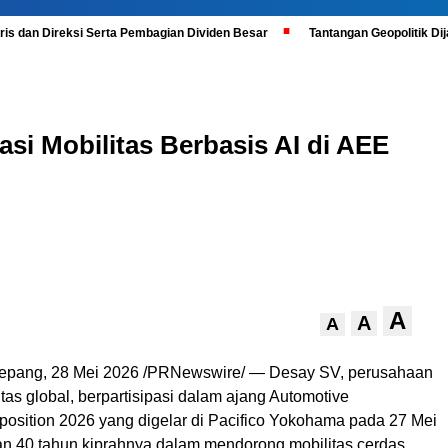
is dan Direksi Serta Pembagian Dividen Besar
Tantangan Geopolitik D
si Mobilitas Berbasis AI di AEE
A
A
A
ang, 28 Mei 2026 /PRNewswire/ — Desay SV, perusahaan
itas global, berpartisipasi dalam ajang Automotive
position 2026 yang digelar di Pacifico Yokohama pada 27 Mei
n 40 tahun kiprahnya dalam mendorong mobilitas cerdas,