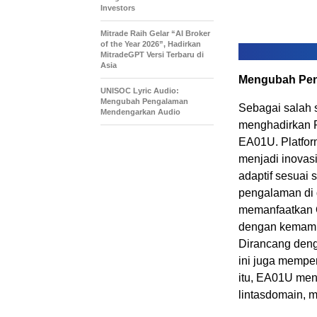
Investors
Mitrade Raih Gelar “AI Broker
of the Year 2026”, Hadirkan
MitradeGPT Versi Terbaru di
Asia
Mengubah Pen
UNISOC Lyric Audio:
Mengubah Pengalaman
Sebagai salah 
Mendengarkan Audio
menghadirkan Pl
EA01U. Platfor
menjadi inovasi
adaptif sesuai
pengalaman di d
memanfaatkan O
dengan kemampu
Dirancang deng
ini juga mempe
itu, EA01U men
lintasdomain, m