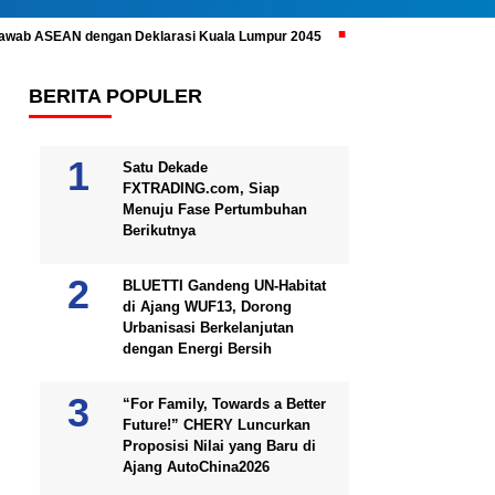
ijawab ASEAN dengan Deklarasi Kuala Lumpur 2045
Prabowo Subianto 
BERITA POPULER
Satu Dekade
FXTRADING.com, Siap
Menuju Fase Pertumbuhan
Berikutnya
BLUETTI Gandeng UN-Habitat
di Ajang WUF13, Dorong
Urbanisasi Berkelanjutan
dengan Energi Bersih
“For Family, Towards a Better
Future!” CHERY Luncurkan
Proposisi Nilai yang Baru di
Ajang AutoChina2026