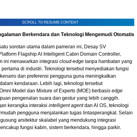
SCROLL TO RESUME CONTENT
galaman Berkendara dan Teknologi Mengemudi Otomatis
satu sorotan utama dalam pameran ini, Desay SV
atform Flagship AI Intelligent Cabin Domain Controller,
m ini menawarkan integrasi
cloud-edge
tanpa hambatan yang
 pertama di industri. Teknologi tersebut menyediakan fungsi
 skenario dan preferensi pengguna guna meningkatkan
alam kendaraan. Lebih lagi, teknologi tersebut
mni Model dan Mixture of Experts (MOE) berbasis
edge
an pengenalan suara dan gestur yang lebih canggih.
an kerangka interaksi
intelligent agent
dan AI OS, teknologi
rmudah pengguna menjalankan tugas lintasperangkat. Selain
gusung arsitektur skalabel yang mendukung integrasi
encakup fungsi kabin, sistem berkendara, hingga parkir.