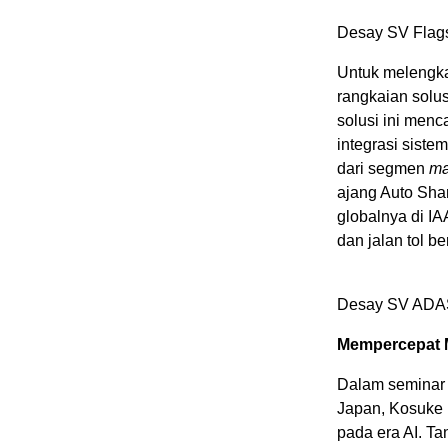
Desay SV Flags
Untuk melengka
rangkaian solu
solusi ini menc
integrasi sist
dari segmen
ma
ajang Auto Sha
globalnya di IA
dan jalan tol be
Desay SV ADAS
Mempercepat M
Dalam seminar y
Japan, Kosuke K
pada era AI. T