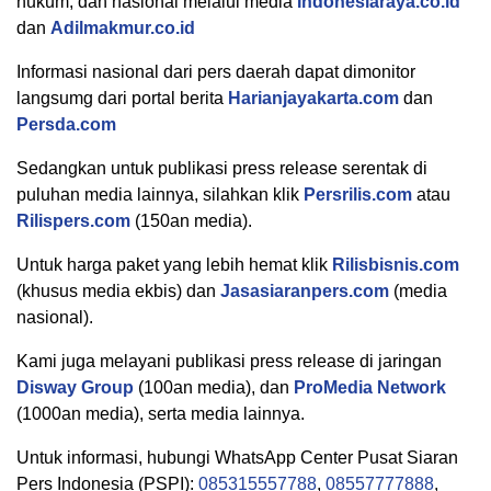
hukum, dan nasional melalui media
Indonesiaraya.co.id
dan
Adilmakmur.co.id
Informasi nasional dari pers daerah dapat dimonitor
langsumg dari portal berita
Harianjayakarta.com
dan
Persda.com
Sedangkan untuk publikasi press release serentak di
puluhan media lainnya, silahkan klik
Persrilis.com
atau
Rilispers.com
(150an media).
Untuk harga paket yang lebih hemat klik
Rilisbisnis.com
(khusus media ekbis) dan
Jasasiaranpers.com
(media
nasional).
Kami juga melayani publikasi press release di jaringan
Disway Group
(100an media), dan
ProMedia Network
(1000an media), serta media lainnya.
Untuk informasi, hubungi WhatsApp Center Pusat Siaran
Pers Indonesia (PSPI):
085315557788
,
08557777888
,