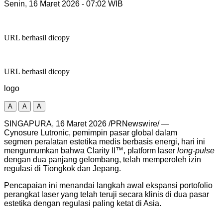
Senin, 16 Maret 2026
- 07:02 WIB
URL berhasil dicopy
URL berhasil dicopy
logo
A
A
A
SINGAPURA,
16 Maret
2026 /PRNewswire/ —
Cynosure Lutronic, pemimpin pasar global dalam
segmen peralatan estetika medis berbasis energi, hari ini
mengumumkan bahwa Clarity II™, platform laser
long-pulse
dengan dua panjang gelombang, telah memperoleh izin
regulasi di Tiongkok dan Jepang.
Pencapaian ini menandai langkah awal ekspansi portofolio
perangkat laser yang telah teruji secara klinis di dua pasar
estetika dengan regulasi paling ketat di Asia.