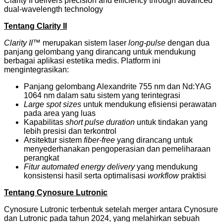
Clarity II delivers precision and efficiency through advanced
dual-wavelength technology
Tentang Clarity II
Clarity II™
merupakan sistem laser
long-pulse
dengan dua
panjang gelombang yang dirancang untuk mendukung
berbagai aplikasi estetika medis. Platform ini
mengintegrasikan:
Panjang gelombang Alexandrite 755 nm dan Nd:YAG
1064 nm dalam satu sistem yang terintegrasi
Large spot sizes
untuk mendukung efisiensi perawatan
pada area yang luas
Kapabilitas
short pulse duration
untuk tindakan yang
lebih presisi dan terkontrol
Arsitektur sistem
fiber-free
yang dirancang untuk
menyederhanakan pengoperasian dan pemeliharaan
perangkat
Fitur automated energy delivery
yang mendukung
konsistensi hasil serta optimalisasi
workflow
praktisi
Tentang Cynosure Lutronic
Cynosure Lutronic terbentuk setelah merger antara Cynosure
dan Lutronic pada tahun 2024, yang melahirkan sebuah