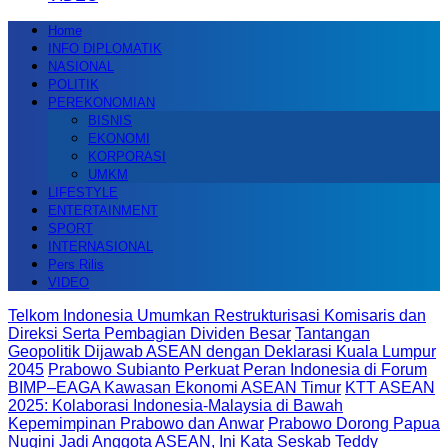
Home
INFO DIPLOMATIK
NASIONAL
POLITIK
PEREKONOMIAN
BISNIS
EKONOMI
KORPORASI
UMKM
LIFESTYLE
ENTERTAINMENT
SPORT
INTERNASIONAL
Pers Rilis
VIDEO
Telkom Indonesia Umumkan Restrukturisasi Komisaris dan
Direksi Serta Pembagian Dividen Besar
Tantangan
Geopolitik Dijawab ASEAN dengan Deklarasi Kuala Lumpur
2045
Prabowo Subianto Perkuat Peran Indonesia di Forum
BIMP–EAGA Kawasan Ekonomi ASEAN Timur
KTT ASEAN
2025: Kolaborasi Indonesia-Malaysia di Bawah
Kepemimpinan Prabowo dan Anwar
Prabowo Dorong Papua
Nugini Jadi Anggota ASEAN, Ini Kata Seskab Teddy