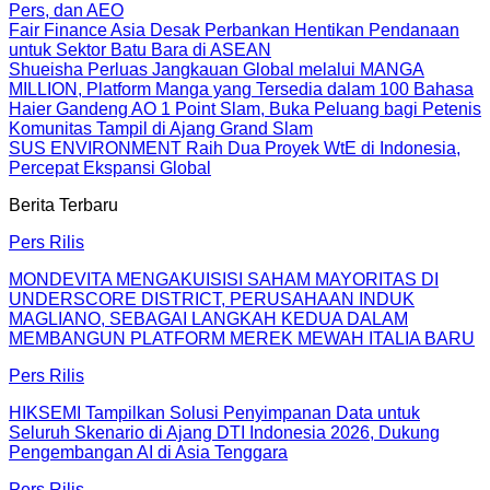
Pers, dan AEO
Fair Finance Asia Desak Perbankan Hentikan Pendanaan
untuk Sektor Batu Bara di ASEAN
Shueisha Perluas Jangkauan Global melalui MANGA
MILLION, Platform Manga yang Tersedia dalam 100 Bahasa
Haier Gandeng AO 1 Point Slam, Buka Peluang bagi Petenis
Komunitas Tampil di Ajang Grand Slam
SUS ENVIRONMENT Raih Dua Proyek WtE di Indonesia,
Percepat Ekspansi Global
Berita Terbaru
Pers Rilis
MONDEVITA MENGAKUISISI SAHAM MAYORITAS DI
UNDERSCORE DISTRICT, PERUSAHAAN INDUK
MAGLIANO, SEBAGAI LANGKAH KEDUA DALAM
MEMBANGUN PLATFORM MEREK MEWAH ITALIA BARU
Pers Rilis
HIKSEMI Tampilkan Solusi Penyimpanan Data untuk
Seluruh Skenario di Ajang DTI Indonesia 2026, Dukung
Pengembangan AI di Asia Tenggara
Pers Rilis