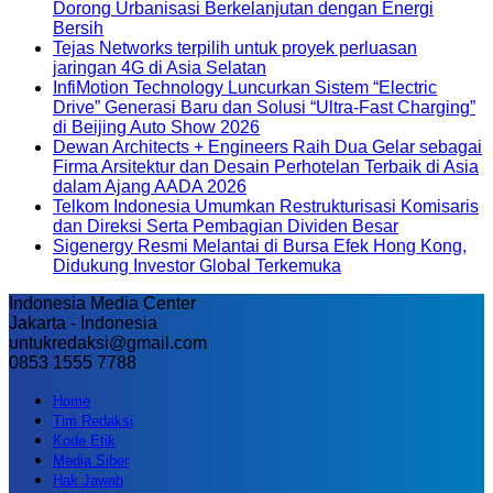
Dorong Urbanisasi Berkelanjutan dengan Energi
Bersih
Tejas Networks terpilih untuk proyek perluasan
jaringan 4G di Asia Selatan
InfiMotion Technology Luncurkan Sistem “Electric
Drive” Generasi Baru dan Solusi “Ultra-Fast Charging”
di Beijing Auto Show 2026
Dewan Architects + Engineers Raih Dua Gelar sebagai
Firma Arsitektur dan Desain Perhotelan Terbaik di Asia
dalam Ajang AADA 2026
Telkom Indonesia Umumkan Restrukturisasi Komisaris
dan Direksi Serta Pembagian Dividen Besar
Sigenergy Resmi Melantai di Bursa Efek Hong Kong,
Didukung Investor Global Terkemuka
Indonesia Media Center
Jakarta - Indonesia
untukredaksi@gmail.com
0853 1555 7788
Home
Tim Redaksi
Kode Etik
Media Siber
Hak Jawab