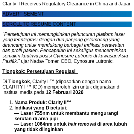
Clarity II Receives Regulatory Clearance in China and Japan
ADVERTISEMENT
SCROLL TO RESUME CONTENT
"Persetujuan ini memungkinkan peluncuran platform laser
yang terintegrasi dengan dua panjang gelombang yang
dirancang untuk mendukung berbagai indikasi perawatan
dan profil pasien. Pencapaian ini sekaligus mencerminkan
semakin kuatnya posisi Cynosure Lutronic di kawasan Asia
Pasifik,"
ujar Nadav Tomer, CEO, Cynosure Lutronic.
Tiongkok: Persetujuan Regulasi
Di
Tiongkok
, Clarity II™ (dipasarkan dengan nama
CLARITY II™ ICD) memperoleh izin untuk digunakan di
institusi medis pada
12 Februari 2026
.
Nama Produk:
Clarity II™
Indikasi yang Disetujui:
— Laser 755nm untuk membantu mengurangi
kerutan di area pipi
— Laser 1064nm untuk
hair removal
di area tubuh
yang tidak diinginkan