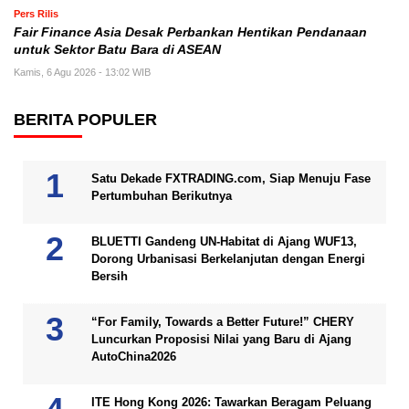
Pers Rilis
Fair Finance Asia Desak Perbankan Hentikan Pendanaan
untuk Sektor Batu Bara di ASEAN
Kamis, 6 Agu 2026 - 13:02 WIB
BERITA POPULER
Satu Dekade FXTRADING.com, Siap Menuju Fase
Pertumbuhan Berikutnya
BLUETTI Gandeng UN-Habitat di Ajang WUF13,
Dorong Urbanisasi Berkelanjutan dengan Energi
Bersih
“For Family, Towards a Better Future!” CHERY
Luncurkan Proposisi Nilai yang Baru di Ajang
AutoChina2026
ITE Hong Kong 2026: Tawarkan Beragam Peluang