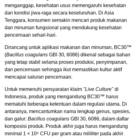
menganggap, kesehatan usus memengaruhi kesehatan
dan kondisi jiwa-raga secara keseluruhan. Di Asia
Tenggara, konsumen semakin mencari produk makanan
dan minuman fungsional yang mendukung kesehatan
pencernaan sehari-hari.
Dirancang untuk aplikasi makanan dan minuman, BC30™
(
Bacillus coagulans
GBI 30, 6086) dikenal sebagai bahan
yang tetap stabil selama proses produksi, penyimpanan,
dan pencernaan sehingga ikut memastikan kultur aktif
mencapai saluran pencernaan.
Untuk memenuhi persyaratan klaim
"Live Culture"
di
Indonesia, produk yang mengandung BC30™ harus
mematuhi beberapa ketentuan dalam regulasi utama. Di
antaranya, mencantumkan nama lengkap genus, spesies,
dan galur:
Bacillus coagulans
GBI 30, 6086, dalam daftar
komposisi produk. Produk akhir juga harus mengandung
minimal 1 × 10⁶ CFU per gram atau mililiter pada akhir