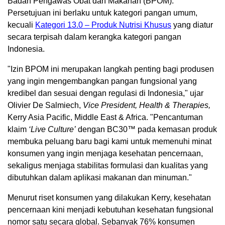
Badan Pengawas Obat dan Makanan (BPOM).
Persetujuan ini berlaku untuk kategori pangan umum,
kecuali
Kategori 13.0 – Produk Nutrisi Khusus
yang diatur
secara terpisah dalam kerangka kategori pangan
Indonesia.
"Izin BPOM ini merupakan langkah penting bagi produsen
yang ingin mengembangkan pangan fungsional yang
kredibel dan sesuai dengan regulasi di Indonesia," ujar
Olivier De Salmiech,
Vice President, Health & Therapies,
Kerry Asia Pacific, Middle East & Africa. "Pencantuman
klaim
‘Live Culture’
dengan BC30™ pada kemasan produk
membuka peluang baru bagi kami untuk memenuhi minat
konsumen yang ingin menjaga kesehatan pencernaan,
sekaligus menjaga stabilitas formulasi dan kualitas yang
dibutuhkan dalam aplikasi makanan dan minuman."
Menurut riset konsumen yang dilakukan Kerry, kesehatan
pencernaan kini menjadi kebutuhan kesehatan fungsional
nomor satu secara global. Sebanyak 76% konsumen