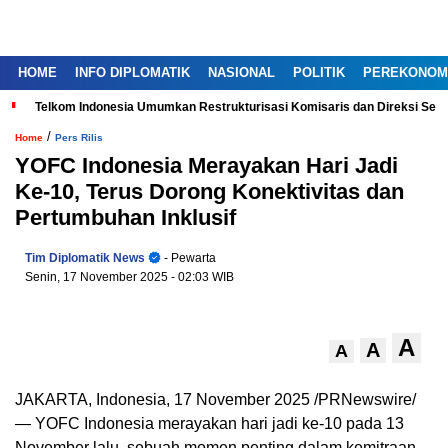
HOME
INFO DIPLOMATIK
NASIONAL
POLITIK
PEREKONOM
Telkom Indonesia Umumkan Restrukturisasi Komisaris dan Direksi Ser
/
Home
Pers Rilis
YOFC Indonesia Merayakan Hari Jadi
Ke-10, Terus Dorong Konektivitas dan
Pertumbuhan Inklusif
Tim Diplomatik News
- Pewarta
Senin, 17 November 2025
- 02:03 WIB
A
A
A
JAKARTA, Indonesia
,
17 November 2025
/PRNewswire/
— YOFC Indonesia merayakan hari jadi ke-10 pada 13
November lalu, sebuah momen penting dalam kemitraan