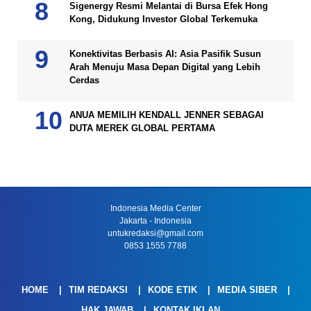
Sigenergy Resmi Melantai di Bursa Efek Hong
Kong, Didukung Investor Global Terkemuka
Konektivitas Berbasis AI: Asia Pasifik Susun
Arah Menuju Masa Depan Digital yang Lebih
Cerdas
ANUA MEMILIH KENDALL JENNER SEBAGAI
DUTA MEREK GLOBAL PERTAMA
Indonesia Media Center
Jakarta - Indonesia
untukredaksi@gmail.com
0853 1555 7788
HOME
TIM REDAKSI
KODE ETIK
MEDIA SIBER
HAK JAWAB
KONTAK IKLAN