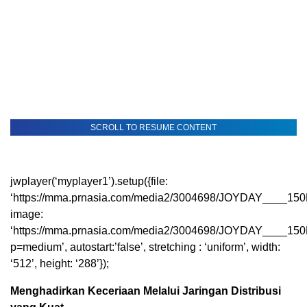
SCROLL TO RESUME CONTENT
jwplayer(‘myplayer1’).setup({file:
‘https://mma.prnasia.com/media2/3004698/JOYDAY____150
image:
‘https://mma.prnasia.com/media2/3004698/JOYDAY____15
p=medium’, autostart:’false’, stretching : ‘uniform’, width:
‘512’, height: ‘288’});
Menghadirkan Keceriaan Melalui Jaringan Distribusi