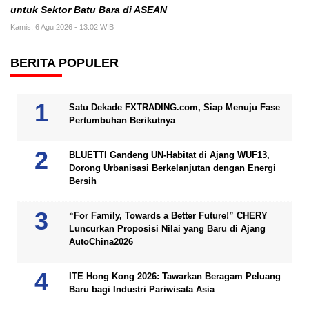
untuk Sektor Batu Bara di ASEAN
Kamis, 6 Agu 2026 - 13:02 WIB
BERITA POPULER
Satu Dekade FXTRADING.com, Siap Menuju Fase
Pertumbuhan Berikutnya
BLUETTI Gandeng UN-Habitat di Ajang WUF13,
Dorong Urbanisasi Berkelanjutan dengan Energi
Bersih
“For Family, Towards a Better Future!” CHERY
Luncurkan Proposisi Nilai yang Baru di Ajang
AutoChina2026
ITE Hong Kong 2026: Tawarkan Beragam Peluang
Baru bagi Industri Pariwisata Asia