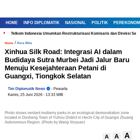
HOME
INFO DIPLOMATIK
NASIONAL
POLITIK
PEREKONOM
Telkom Indonesia Umumkan Restrukturisasi Komisaris dan Direksi Ser
/
Home
Pers Rilis
Xinhua Silk Road: Integrasi AI dalam
Budidaya Sutra Murbei Jadi Jalur Baru
Menuju Kesejahteraan Petani di
Guangxi, Tiongkok Selatan
Tim Diplomatik News
- Pewarta
Kamis, 25 Juni 2026
- 13:33 WIB
Photo shows verdant mulberry parks in an ecological demonstration zone
located in Desheng Town of Yizhou District in Hechi City of Guangxi Zhuang
Autonomous Region. (Photo by Wang Xinyuan)
A
A
A