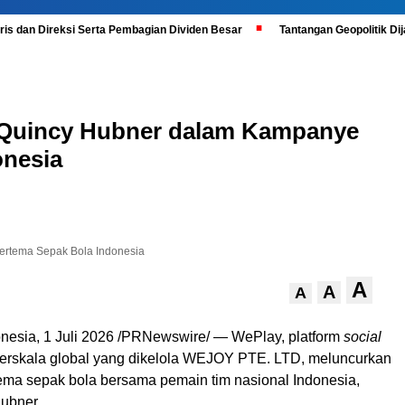
is dan Direksi Serta Pembagian Dividen Besar
Tantangan Geopolitik D
 Quincy Hubner dalam Kampanye
onesia
ertema Sepak Bola Indonesia
A
A
A
nesia
,
1 Juli 2026
/PRNewswire/ — WePlay, platform
social
erskala global yang dikelola WEJOY PTE. LTD, meluncurkan
tema sepak bola bersama pemain tim nasional Indonesia,
Hubner.