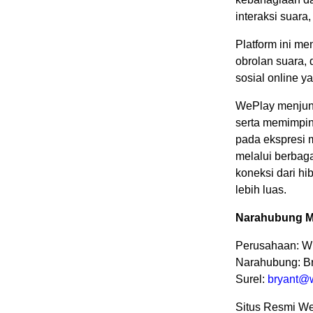
interaksi suara
Platform ini me
obrolan suara,
sosial online 
WePlay menjunj
serta memimpin 
pada ekspresi m
melalui berbag
koneksi dari h
lebih luas.
Narahubung M
Perusahaan: W
Narahubung: B
Surel:
bryant@
Situs Resmi W