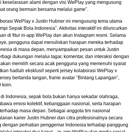
i keselarasan alami dengan visi WePlay yang mengusung
t orang bermain bersama melalui game".
orasi WePlay x Justin Hubner ini mengusung tema utama
i Sepak Bola Indonesia". Aktivitas interaktif ini diluncurkan
an di fitur in-app WePlay dan akun Instagram resmi. Selama
ye, pengguna dapat menuliskan harapan mereka terhadap
onesia di masa depan, menyampaikan pesan untuk Justin
rbagi dukungan melalui tagar, komentar, dan interaksi dengan
akan memilih secara acak pengguna yang memenuhi syarat
an hadiah eksklusif seperti jersey kolaborasi WePlay x
jersey bertanda tangan, frame avatar "Bintang Lapangan",
 koin.
di Indonesia, sepak bola bukan hanya sekadar olahraga,
mbawa emosi kolektif, kebanggaan nasional, serta harapan
terhadap masa depan. Sebagai anggota tim nasional
alanan karier Justin Hubner dan citra profesionalnya secara
g dengan perhatian penggemar Indonesia terhadap panggung
Melalui interaksi dua kanal—in-app WePlay dan media sosial