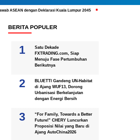
ijawab ASEAN dengan Deklarasi Kuala Lumpur 2045
Prabowo Subianto 
BERITA POPULER
Satu Dekade
FXTRADING.com, Siap
Menuju Fase Pertumbuhan
Berikutnya
BLUETTI Gandeng UN-Habitat
di Ajang WUF13, Dorong
Urbanisasi Berkelanjutan
dengan Energi Bersih
“For Family, Towards a Better
Future!” CHERY Luncurkan
Proposisi Nilai yang Baru di
Ajang AutoChina2026