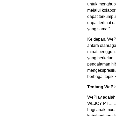
untuk menghubu
melalui kolabo
dapat terkumpu
dapat terlihat
yang sama."
Ke depan, WePl
antara olahraga
minat pengguna 
yang berkelanj
pengalaman hib
mengekspresika
berbagai topik
Tentang WePl
WePlay adalah p
WEJOY PTE. LT
bagi anak muda
kebahagiaan da