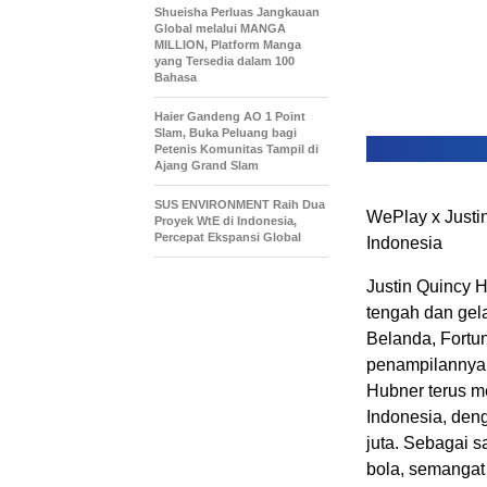
Shueisha Perluas Jangkauan
Global melalui MANGA
MILLION, Platform Manga
yang Tersedia dalam 100
Bahasa
Haier Gandeng AO 1 Point
Slam, Buka Peluang bagi
Petenis Komunitas Tampil di
Ajang Grand Slam
SUS ENVIRONMENT Raih Dua
WePlay x Just
Proyek WtE di Indonesia,
Percepat Ekspansi Global
Indonesia
Justin Quincy 
tengah dan gela
Belanda, Fortun
penampilannya 
Hubner terus m
Indonesia, den
juta. Sebagai 
bola, semangat