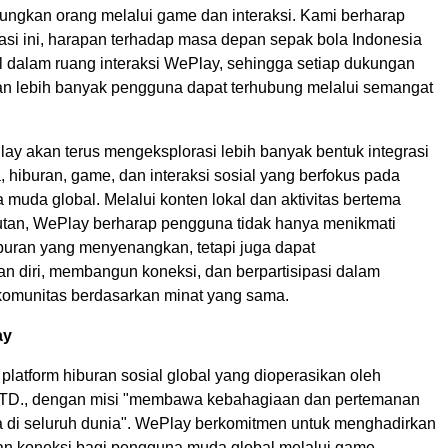
ngkan orang melalui game dan interaksi. Kami berharap
rasi ini, harapan terhadap masa depan sepak bola Indonesia
l dalam ruang interaksi WePlay, sehingga setiap dukungan
 dan lebih banyak pengguna dapat terhubung melalui semangat
ay akan terus mengeksplorasi lebih banyak bentuk integrasi
, hiburan, game, dan interaksi sosial yang berfokus pada
muda global. Melalui konten lokal dan aktivitas bertema
utan, WePlay berharap pengguna tidak hanya menikmati
uran yang menyenangkan, tetapi juga dapat
n diri, membangun koneksi, dan berpartisipasi dalam
 komunitas berdasarkan minat yang sama.
ay
latform hiburan sosial global yang dioperasikan oleh
D., dengan misi "membawa kebahagiaan dan pertemanan
 di seluruh dunia". WePlay berkomitmen untuk menghadirkan
n koneksi bagi pengguna muda global melalui game,