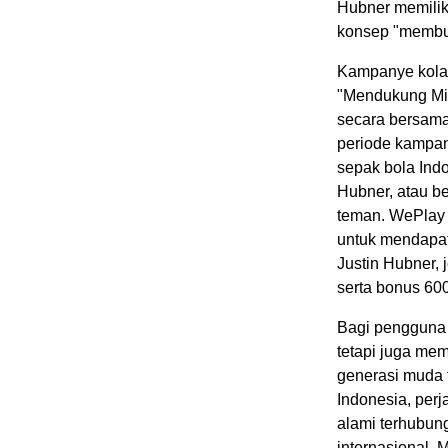
Hubner memilik
konsep "membua
Kampanye kolab
"Mendukung Mimp
secara bersama
periode kampan
sepak bola Ind
Hubner, atau be
teman. WePlay 
untuk mendapatk
Justin Hubner, 
serta bonus 600
Bagi pengguna 
tetapi juga me
generasi muda 
Indonesia, perj
alami terhubun
internasional. 