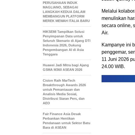
PERUSAHAAN INDUK
MAGLIANO, SEBAGAI
Melalui kolabo
LANGKAH KEDUA DALAM
MEMBANGUN PLATFORM
menuliskan har
MEREK MEWAH ITALIA BARU
secara online,
HIKSEMI Tampilkan Solusi
Air.
Penyimpanan Data untuk
Seluruh Skenario di Ajang DTI
Kampanye ini b
Indonesia 2026, Dukung
Pengembangan AI di Asia
penggemar, sert
Tenggara
11 Juni 2026 p
Huawei Jadi Mitra bagi Ajang
24.00 WIB.
GSMA M360 ASEAN 2026
Cision Raih MarTech
Breakthrough Awards 2026
untuk Pemantauan dan
Analisis Media Sosial,
Distribusi Siaran Pers, dan
AEO
Fair Finance Asia Desak
Perbankan Hentikan
Pendanaan untuk Sektor Batu
Bara di ASEAN